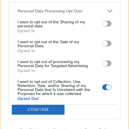
Personal Data Processing Opt Outs
I want to opt-out of the Sharing of my
personal data.
Opted In
«Ο Τούρκος χάκερ μου, οι υπογραφές της
I want to opt-out of the Sale of my
Σπυροπούλου και ο πρωτοκλασάτος
Personal Data.
παρουσιαστής που δεν κερνάει ούτε…
Opted In
κουλούρι»
I want to opt-out of processing my
BLOGS
Personal Data for Targeted Advertising.
Opted In
I want to opt-out of Collection, Use,
Retention, Sale, and/or Sharing of my
Personal Data that Is Unrelated with the
Purposes for which it was collected.
Opted Out
CONFIRM
WHAT'S HOT
1