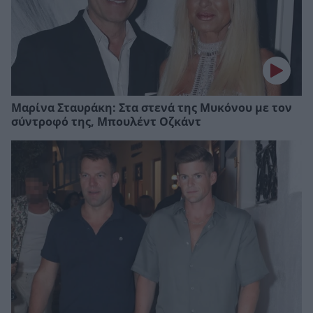
Μαρίνα Σταυράκη: Στα στενά της Μυκόνου με τον
σύντροφό της, Μπουλέντ Οζκάντ