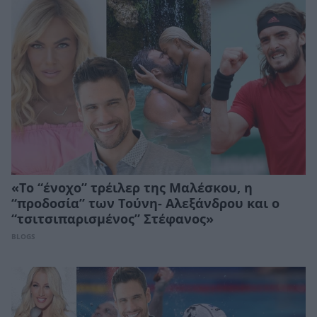
«Το “ένοχο” τρέιλερ της Μαλέσκου, η
“προδοσία” των Τούνη- Αλεξάνδρου και ο
“τσιτσιπαρισμένος” Στέφανος»
BLOGS