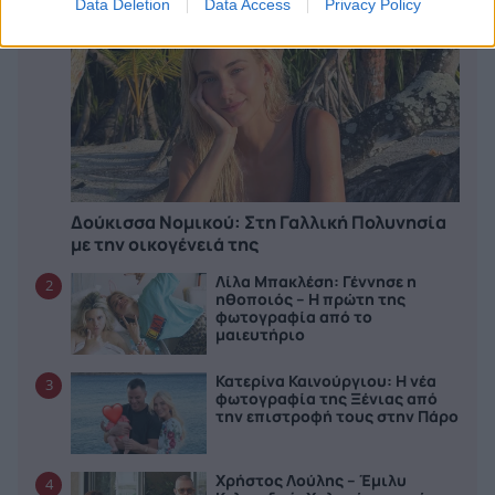
Data Deletion
Data Access
Privacy Policy
Δούκισσα Νομικού: Στη Γαλλική Πολυνησία
με την οικογένειά της
Λίλα Μπακλέση: Γέννησε η
2
ηθοποιός – Η πρώτη της
φωτογραφία από το
μαιευτήριο
Κατερίνα Καινούργιου: Η νέα
3
φωτογραφία της Ξένιας από
την επιστροφή τους στην Πάρο
Χρήστος Λούλης – Έμιλυ
4