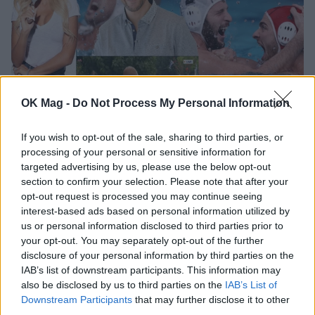
OK Mag -
Do Not Process My Personal Information
If you wish to opt-out of the sale, sharing to third parties, or
«Η ενημερωτική σκυτάλη που ”γλίστρισε”
processing of your personal or sensitive information for
από τα χέρια του ΣΚΑΪ και οι διάσημοι
targeted advertising by us, please use the below opt-out
”εθελοντές” του Instagram»
section to confirm your selection. Please note that after your
BLOGS
opt-out request is processed you may continue seeing
interest-based ads based on personal information utilized by
us or personal information disclosed to third parties prior to
your opt-out. You may separately opt-out of the further
disclosure of your personal information by third parties on the
IAB’s list of downstream participants. This information may
also be disclosed by us to third parties on the
IAB’s List of
Downstream Participants
that may further disclose it to other
third parties.