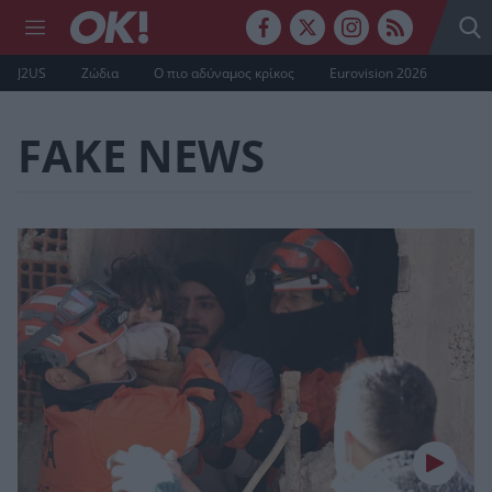
J2US
Ζώδια
Ο πιο αδύναμος κρίκος
Eurovision 2026
FAKE NEWS