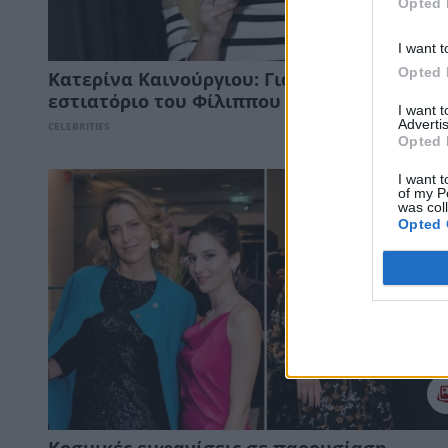
Opted 
I want t
Opted 
Κατερίνα Καινούργιου: Για φαγητό στο
εστιατόριο του Φίλιππου Τσαγκρίδη!
I want 
Advertis
CELEBRITIES
Opted 
I want t
of my P
was col
Opted 