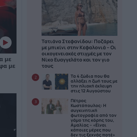
Τατιάνα Στεφανίδου: Ποζάρει
με μπικίνι στην Κεφαλονιά – Οι
οικογενειακές στιγμές με τον
Νίκο Ευαγγελάτο και τον γιο
α με
τους
φα με
Τα 4 ζώδια που θα
2
αλλάξει η ζωή τους με
την ηλιακή έκλειψη
στις 12 Αυγούστου
Πέτρος
3
Κωστόπουλος: Η
συγκινητική
φωτογραφία από τον
γάμο της κόρης του,
Αμαλίας – «Είναι
κάποιες μέρες που
δεν τις ξεχνάς ποτέ»