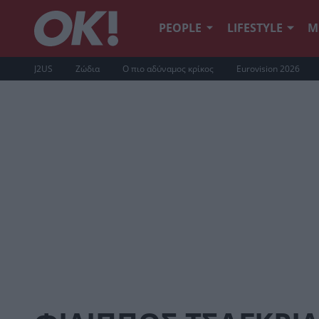
PEOPLE
LIFESTYLE
Μ
J2US
Ζώδια
Ο πιο αδύναμος κρίκος
Eurovision 2026