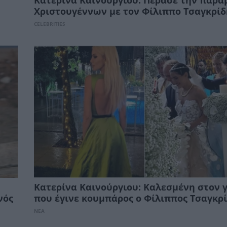
Κατερίνα Καινούργιου: Πέρασε την παρα
Χριστουγέννων με τον Φίλιππο Τσαγκρίδ
CELEBRITIES
Κατερίνα Καινούργιου: Καλεσμένη στον 
νός
που έγινε κουμπάρος ο Φίλιππος Τσαγκρ
ΝΕΑ