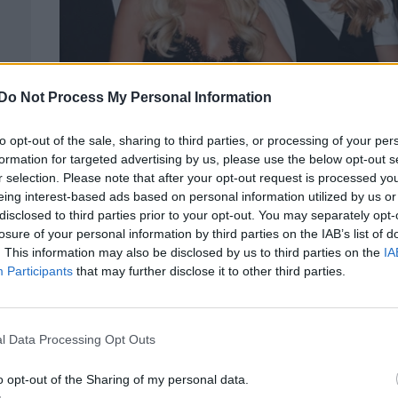
Do Not Process My Personal Information
ιππο
Κατερίνα Καινούργιου – Μαρία Ηλιάκη: 
black and white looks σε βραβεία
to opt-out of the sale, sharing to third parties, or processing of your per
formation for targeted advertising by us, please use the below opt-out s
γαστρονομίας
r selection. Please note that after your opt-out request is processed y
CELEBRITIES
eing interest-based ads based on personal information utilized by us or
disclosed to third parties prior to your opt-out. You may separately opt-
losure of your personal information by third parties on the IAB’s list of
. This information may also be disclosed by us to third parties on the
IA
Participants
that may further disclose it to other third parties.
l Data Processing Opt Outs
o opt-out of the Sharing of my personal data.