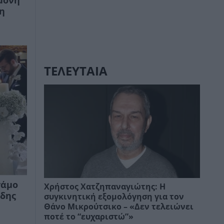
μονή
η
ΤΕΛΕΥΤΑΙΑ
γάμο
Χρήστος Χατζηπαναγιώτης: Η
ίδης
συγκινητική εξομολόγηση για τον
Θάνο Μικρούτσικο – «Δεν τελειώνει
ποτέ το “ευχαριστώ”»