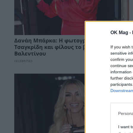
OK Mag -
Δανάη Μπάρκα: Η φωτογραφία με τον Φίλ
Τσαγκρίδη και φίλους το βράδυ του Αγίου
If you wish 
sensitive in
Βαλεντίνου
confirm you
CELEBRITIES
continue se
information 
further disc
participants
Downstream 
Persona
I want t