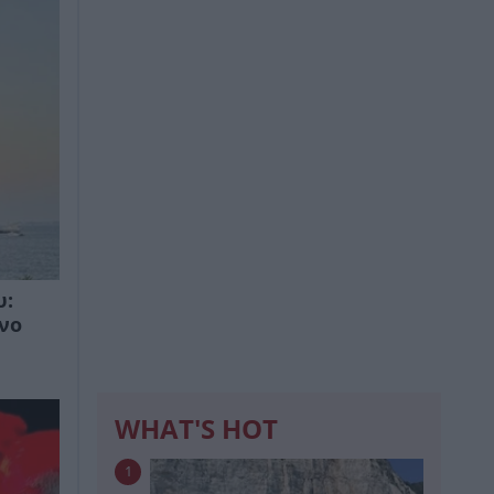
υ:
φνο
WHAT'S HOT
1