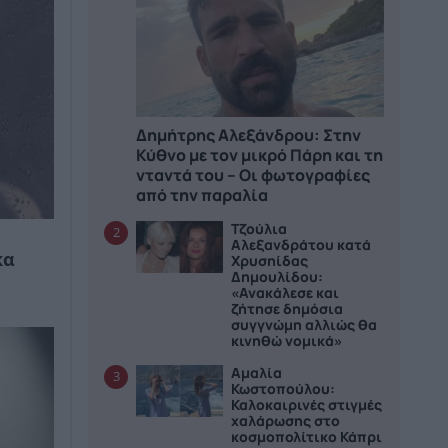
Δημήτρης Αλεξάνδρου: Στην
Κύθνο με τον μικρό Πάρη και τη
νταντά του – Οι φωτογραφίες
από την παραλία
Τζούλια
2
Αλεξανδράτου κατά
κα
Χρυσηίδας
Δημουλίδου:
«Ανακάλεσε και
ζήτησε δημόσια
συγγνώμη αλλιώς θα
κινηθώ νομικά»
Αμαλία
3
Κωστοπούλου:
Καλοκαιρινές στιγμές
χαλάρωσης στο
κοσμοπολίτικο Κάπρι