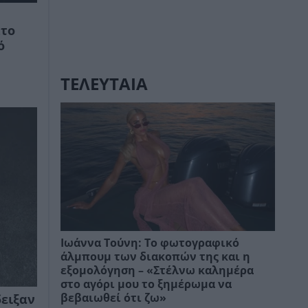
Στο
ό
ΤΕΛΕΥΤΑΙΑ
Ιωάννα Τούνη: Το φωτογραφικό
άλμπουμ των διακοπών της και η
εξομολόγηση – «Στέλνω καλημέρα
στο αγόρι μου το ξημέρωμα να
βεβαιωθεί ότι ζω»
δειξαν