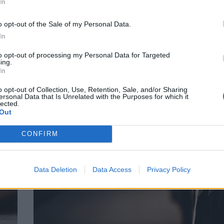
In
o opt-out of the Sale of my Personal Data.
In
 της
Δανάη Μπάρκα: Το δημόσιο μήνυμα στην
ελε
24χρονη μετά τις αποκαλύψεις για την
to opt-out of processing my Personal Data for Targeted
υπόθεση του βιασμού της
ing.
In
CELEBRITIES
o opt-out of Collection, Use, Retention, Sale, and/or Sharing
ersonal Data that Is Unrelated with the Purposes for which it
lected.
Out
CONFIRM
Data Deletion
Data Access
Privacy Policy