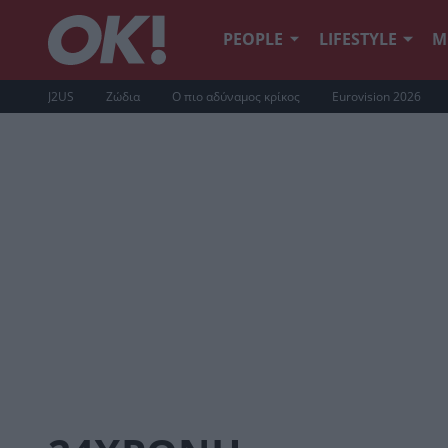
PEOPLE
LIFESTYLE
Μ
J2US
Ζώδια
Ο πιο αδύναμος κρίκος
Eurovision 2026