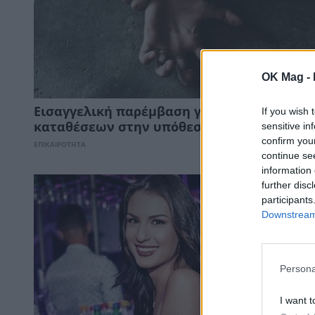
OK Mag -
Εισαγγελική παρέμβαση για τη διαρροή
If you wish 
sensitive in
καταθέσεων στην υπόθεση της 24χρονης
confirm you
ΕΠΙΚΑΙΡΟΤΗΤΑ
continue se
information 
further disc
participants
Downstream 
Persona
I want t