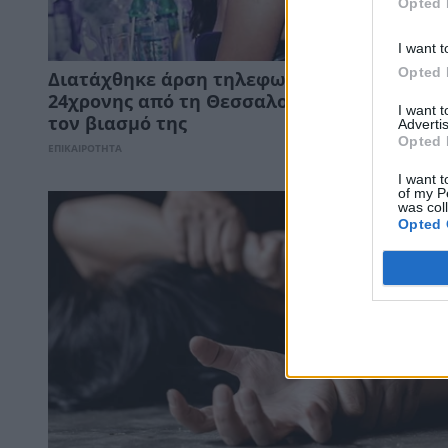
Opted 
I want t
Opted 
Διατάχθηκε άρση τηλεφωνικού απορρήτου
24χρονης από τη Θεσσαλονίκη που κατήγγ
I want 
τον βιασμό της
Advertis
Opted 
ΕΠΙΚΑΙΡΟΤΗΤΑ
I want t
of my P
was col
Opted 