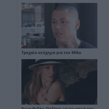
Τροχαίο ατύχημα για τον Mike
Άννα Ρεζάν: Ποζάρει με το μαγιό της