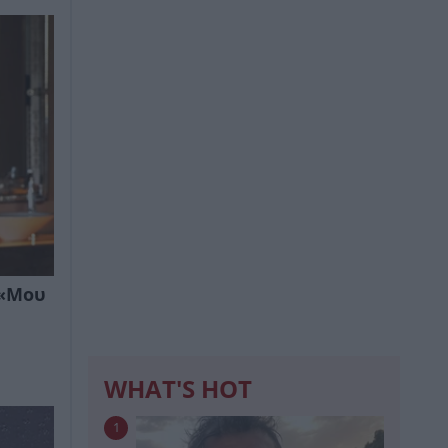
 «Mου
WHAT'S HOT
1