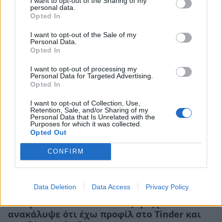
I want to opt-out of the Sharing of my
personal data.
Ρωτήστε τον ειδικό: «Ήμουν πολύ νεότερή
Opted In
και ελκυστική και τον παντρεύτηκα για τα
I want to opt-out of the Sale of my
λεφτά του. Δεν είμαι ευτυχισμένη»
Personal Data.
Opted In
ΓΙΩΡΓΟΣ ΛΑΓΙΟΣ
I want to opt-out of processing my
Personal Data for Targeted Advertising.
Opted In
I want to opt-out of Collection, Use,
Retention, Sale, and/or Sharing of my
Personal Data that Is Unrelated with the
Purposes for which it was collected.
Opted Out
CONFIRM
Data Deletion
Data Access
Privacy Policy
Ρωτήστε τον ειδικό: «Ο σύζυγος μου
ανακάλυψε ότι έχω προφίλ στο Tinder και