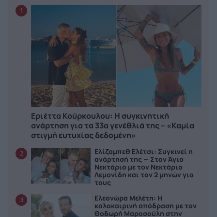
1
Εριέττα Κούρκουλου: Η συγκινητική
ανάρτηση για τα 33α γενέθλιά της – «Καμία
στιγμή ευτυχίας δεδομένη»
Ελίζαμπεθ Ελέτσι: Συγκινεί η
2
ανάρτησή της — Στον Άγιο
Νεκτάριο με τον Νεκτάριο
Λεμονίδη και τον 2 μηνών γιο
τους
Ελεονώρα Μελέτη: Η
3
καλοκαιρινή απόδραση με τον
Θοδωρή Μαροσούλη στην