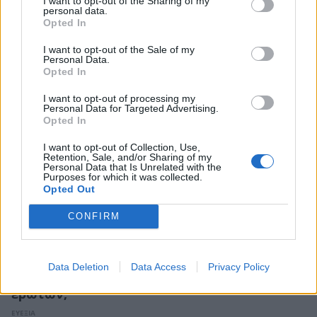
I want to opt-out of the Sharing of my
κρυφή σχέση με τον γιο του πατριού μου»
personal data.
Opted In
ΣΧΕΤΙΚΑ ΑΡΘΡΑ
I want to opt-out of the Sale of my
Personal Data.
Opted In
I want to opt-out of processing my
Personal Data for Targeted Advertising.
Opted In
I want to opt-out of Collection, Use,
Retention, Sale, and/or Sharing of my
Personal Data that Is Unrelated with the
Purposes for which it was collected.
Opted Out
CONFIRM
Data Deletion
Data Access
Privacy Policy
Γιατί το καλοκαίρι είναι η εποχή των νέων
ερώτων;
ΕΥΕΞΙΑ