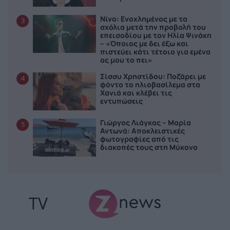
Νίνο: Ενοχλημένος με τα
3
σχόλια μετά την προβολή του
επεισοδίου με τον Ηλία Ψινάκη
– «Όποιος με δει έξω και
πιστεύει κάτι τέτοιο για εμένα
ας μου το πει»
Σίσσυ Χρηστίδου: Ποζάρει με
4
φόντο το ηλιοβασίλεμα στα
Χανιά και κλέβει τις
εντυπώσεις
Γιώργος Λιάγκας – Μαρία
5
Αντωνά: Αποκλειστικές
φωτογραφίες από τις
διακοπές τους στη Μύκονο
TV