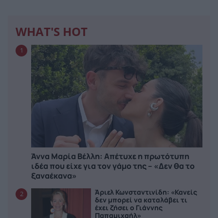
WHAT'S HOT
1
Άννα Μαρία Βέλλη: Απέτυχε η πρωτότυπη
ιδέα που είχε για τον γάμο της – «Δεν θα το
ξαναέκανα»
Άριελ Κωνσταντινίδη: «Κανείς
2
δεν μπορεί να καταλάβει τι
έχει ζήσει ο Γιάννης
Παπαμιχαήλ»