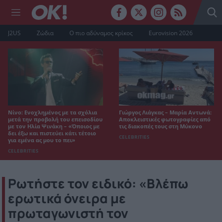
J2US
Ζώδια
Ο πιο αδύναμος κρίκος
Eurovision 2026
Νίνο: Ενοχλημένος με τα σχόλια
Γιώργος Λιάγκας – Μαρία Αντωνά:
μετά την προβολή του επεισοδίου
Αποκλειστικές φωτογραφίες από
με τον Ηλία Ψινάκη – «Όποιος με
τις διακοπές τους στη Μύκονο
δει έξω και πιστεύει κάτι τέτοιο
CELEBRITIES
για εμένα ας μου το πει»
CELEBRITIES
Ρωτήστε τον ειδικό: «Βλέπω
ερωτικά όνειρα με
πρωταγωνιστή τον