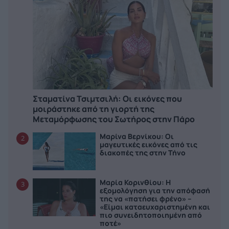
Σταματίνα Τσιμτσιλή: Οι εικόνες που
μοιράστηκε από τη γιορτή της
Μεταμόρφωσης του Σωτήρος στην Πάρο
Μαρίνα Βερνίκου: Οι
2
μαγευτικές εικόνες από τις
διακοπές της στην Τήνο
Μαρία Κορινθίου: Η
3
εξομολόγηση για την απόφασή
της να «πατήσει φρένο» –
«Είμαι καταευχαριστημένη και
πιο συνειδητοποιημένη από
ποτέ»