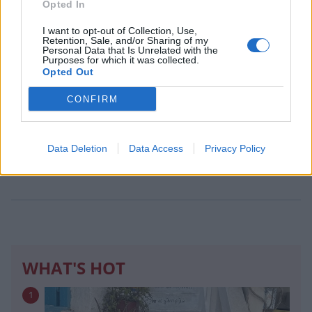
Opted In
I want to opt-out of Collection, Use,
Retention, Sale, and/or Sharing of my
Personal Data that Is Unrelated with the
Purposes for which it was collected.
Opted Out
CONFIRM
Το tip της Δούκισσας Νομικού για ζουμερά
χείλη
Data Deletion
Data Access
Privacy Policy
ΟΜΟΡΦΙΑ
WHAT'S HOT
1