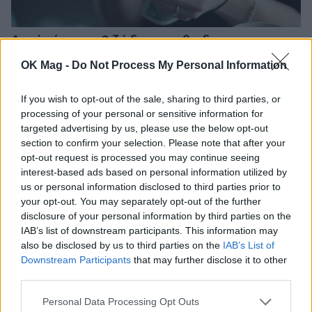
Αυτά είναι τα 3 ζώδια που θα δουν τα
οικονομικά τους να αλλάζουν προς το
OK Mag -
Do Not Process My Personal Information
καλύτερο τον Αύγουστο
ΖΩΔΙΑ
If you wish to opt-out of the sale, sharing to third parties, or
processing of your personal or sensitive information for
targeted advertising by us, please use the below opt-out
section to confirm your selection. Please note that after your
opt-out request is processed you may continue seeing
interest-based ads based on personal information utilized by
us or personal information disclosed to third parties prior to
your opt-out. You may separately opt-out of the further
disclosure of your personal information by third parties on the
IAB’s list of downstream participants. This information may
also be disclosed by us to third parties on the
IAB’s List of
Downstream Participants
that may further disclose it to other
third parties.
Personal Data Processing Opt Outs
Κώστας Σαμαράς: Η συγκινητική ανάρτηση