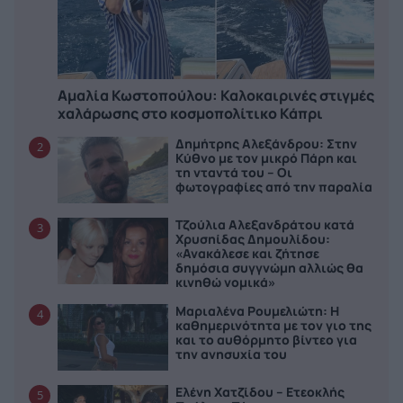
Αμαλία Κωστοπούλου: Καλοκαιρινές στιγμές
χαλάρωσης στο κοσμοπολίτικο Κάπρι
Δημήτρης Αλεξάνδρου: Στην
2
Κύθνο με τον μικρό Πάρη και
τη νταντά του – Οι
φωτογραφίες από την παραλία
Τζούλια Αλεξανδράτου κατά
3
Χρυσηίδας Δημουλίδου:
«Ανακάλεσε και ζήτησε
δημόσια συγγνώμη αλλιώς θα
κινηθώ νομικά»
Μαριαλένα Ρουμελιώτη: Η
4
καθημερινότητα με τον γιο της
και το αυθόρμητο βίντεο για
την ανησυχία του
Ελένη Χατζίδου – Ετεοκλής
5