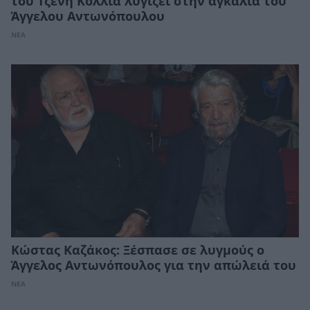
του Τζένη Κόλλια λυγίζει στην αγκαλιά του
Άγγελου Αντωνόπουλου
ΝΕΑ
Κώστας Καζάκος: Ξέσπασε σε λυγμούς ο
Άγγελος Αντωνόπουλος για την απώλειά του
ΝΕΑ