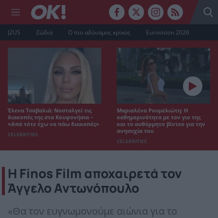
J2US
Ζώδια
Ο πιο αδύναμος κρίκος
Eurovision 2026
Έλενα Τσαβαλιά: Νοσταλγεί τις
Μαριαλένα Ρουμελιώτη: Η
διακοπές της στα Κουφονήσια –
καθημερινότητα με τον γιο της
«Από τότε έχω να πάω διακοπές»
και το αυθόρμητο βίντεο για την
ανησυχία του
CELEBRITIES
CELEBRITIES
H Finos Film αποχαιρετά τον
Άγγελο Αντωνόπουλο
«Θα τον ευγνωμονούμε αιώνια για το