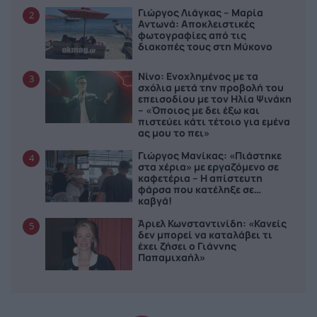
Γιώργος Λιάγκας – Μαρία
2
Αντωνά: Αποκλειστικές
φωτογραφίες από τις
διακοπές τους στη Μύκονο
Νίνο: Ενοχλημένος με τα
3
σχόλια μετά την προβολή του
επεισοδίου με τον Ηλία Ψινάκη
– «Όποιος με δει έξω και
πιστεύει κάτι τέτοιο για εμένα
ας μου το πει»
Γιώργος Μανίκας: «Πιάστηκε
4
στα χέρια» με εργαζόμενο σε
καφετέρια – Η απίστευτη
φάρσα που κατέληξε σε…
καβγά!
Άριελ Κωνσταντινίδη: «Κανείς
5
δεν μπορεί να καταλάβει τι
έχει ζήσει ο Γιάννης
Παπαμιχαήλ»