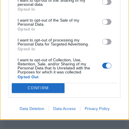
I want to opt-out of the Sharing of my
personal data.
Opted In
I want to opt-out of the Sale of my
Personal Data.
Opted In
I want to opt-out of processing my
Personal Data for Targeted Advertising.
Opted In
«Από τον Γιάγκο Δράκο στη “Γη της Ελιάς”:
I want to opt-out of Collection, Use,
Αυτές είναι οι 5 ελληνικές σειρές που
Retention, Sale, and/or Sharing of my
Personal Data that Is Unrelated with the
“έσπασαν” το κοντέρ των επεισοδίων!»
Purposes for which it was collected.
Opted Out
TV
CONFIRM
ΔΕΙΤΕ ΑΚΟΜΑ
Data Deletion
Data Access
Privacy Policy
ΓΗ ΤΗΣ ΕΛΙΑΣ
ΓΙΑΝΝΗΣ ΚΡΗΤΙΚΟΣ