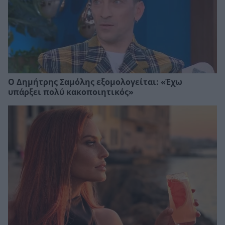
Ο Δημήτρης Σαμόλης εξομολογείται: «Έχω
υπάρξει πολύ κακοποιητικός»