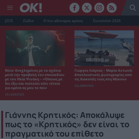
J2US
Ζώδια
Ο πιο αδύναμος κρίκος
Eurovision 2026
Νίνο: Ενοχλημένος με τα σχόλια
Γιώργος Λιάγκας – Μαρία Αντωνά:
μετά την προβολή του επεισοδίου
Αποκλειστικές φωτογραφίες από
με τον Ηλία Ψινάκη – «Όποιος με
τις διακοπές τους στη Μύκονο
δει έξω και πιστεύει κάτι τέτοιο
CELEBRITIES
για εμένα ας μου το πει»
CELEBRITIES
Γιάννης Κρητικός: Αποκάλυψε
πως το «Κρητικός» δεν είναι το
πραγματικό του επίθετο