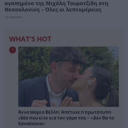
αγαπημένο της Μιχάλη Τουρατζίδη στη
Θεσσαλονίκη – Όλες οι λεπτομέρειες
CELEBRITIES
WHAT'S HOT
1
Άννα Μαρία Βέλλη: Απέτυχε η πρωτότυπη
ιδέα που είχε για τον γάμο της – «Δεν θα το
ξαναέκανα»