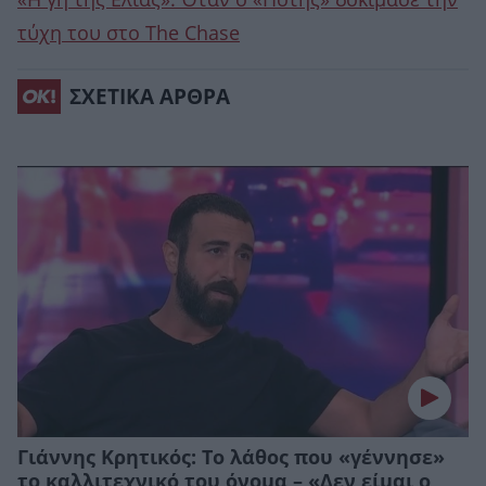
«Η γη της Ελιάς»: Όταν ο «Πότης» δοκίμασε την
τύχη του στο The Chase
ΣΧΕΤΙΚΑ ΑΡΘΡΑ
Γιάννης Κρητικός: Το λάθος που «γέννησε»
το καλλιτεχνικό του όνομα – «Δεν είμαι ο