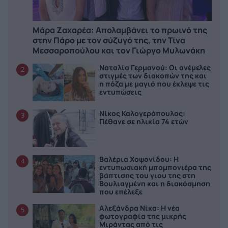
Μάρα Ζαχαρέα: Απολαμβάνει το πρωινό της
στην Πάρο με τον σύζυγό της, την Τίνα
Μεσσαροπούλου και τον Γιώργο Μυλωνάκη
Ναταλία Γερμανού: Οι ανέμελες
2
στιγμές των διακοπών της και
η πόζα με μαγιό που έκλεψε τις
εντυπώσεις
Νίκος Καλογερόπουλος:
3
Πέθανε σε ηλικία 74 ετών
Βαλέρια Χοψονίδου: Η
4
εντυπωσιακή μπομπονιέρα της
βάπτισης του γιου της στη
Βουλιαγμένη και η διακόσμηση
που επέλεξε
Αλεξάνδρα Νίκα: Η νέα
5
φωτογραφία της μικρής
Μιράντας από τις