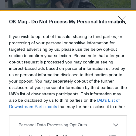
Γιάννης Κρητικός: Φωτογραφίζεται έξω από
τη διάσημη έπαυλη της ταινίας Home Alone!
OK Mag -
Do Not Process My Personal Information
CELEBRITIES
If you wish to opt-out of the sale, sharing to third parties, or
processing of your personal or sensitive information for
targeted advertising by us, please use the below opt-out
section to confirm your selection. Please note that after your
opt-out request is processed you may continue seeing
interest-based ads based on personal information utilized by
us or personal information disclosed to third parties prior to
your opt-out. You may separately opt-out of the further
disclosure of your personal information by third parties on the
IAB’s list of downstream participants. This information may
also be disclosed by us to third parties on the
IAB’s List of
Downstream Participants
that may further disclose it to other
third parties.
Γιάννης Κρητικός: Το συγκινητικό «αντίο»
Personal Data Processing Opt Outs
στον θείο του