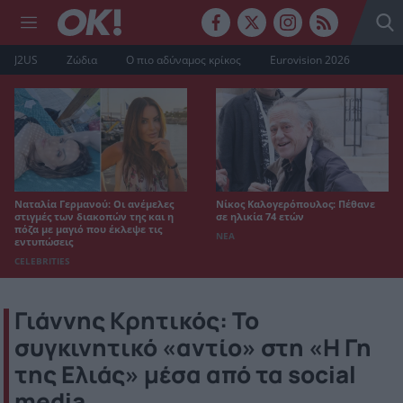
J2US
Ζώδια
Ο πιο αδύναμος κρίκος
Eurovision 2026
Ναταλία Γερμανού: Οι ανέμελες
Νίκος Καλογερόπουλος: Πέθανε
στιγμές των διακοπών της και η
σε ηλικία 74 ετών
πόζα με μαγιό που έκλεψε τις
ΝΕΑ
εντυπώσεις
CELEBRITIES
Γιάννης Κρητικός: Το
συγκινητικό «αντίο» στη «Η Γη
της Ελιάς» μέσα από τα social
media