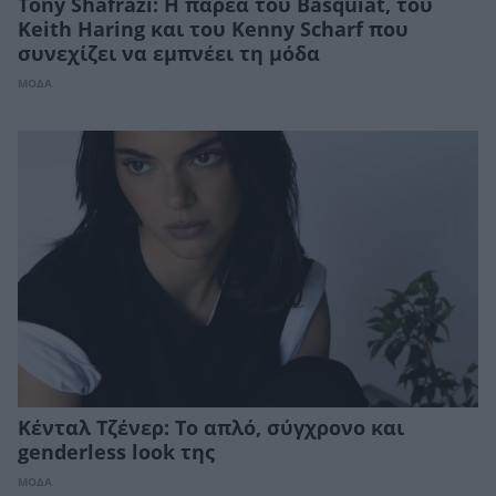
Tony Shafrazi: Η παρέα του Basquiat, του
Keith Haring και του Kenny Scharf που
συνεχίζει να εμπνέει τη μόδα
ΜΟΔΑ
Κένταλ Τζένερ: Το απλό, σύγχρονο και
genderless look της
ΜΟΔΑ