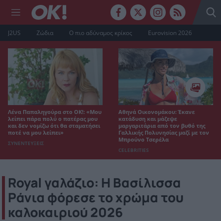
J2US
Ζώδια
Ο πιο αδύναμος κρίκος
Eurovision 2026
Λένα Παπαληγούρα στο ΟΚ!: «Μου
Αθηνά Οικονομάκου: Έκανε
λείπει πάρα πολύ ο πατέρας μου
κατάδυση και μάζεψε
και δεν νομίζω ότι θα σταματήσει
μαργαριτάρια από τον βυθό της
ποτέ να μου λείπει»
Γαλλικής Πολυνησίας μαζί με τον
Μπρούνο Τσερέλα
ΣΥΝΕΝΤΕΥΞΕΙΣ
CELEBRITIES
Royal γαλάζιο: Η Βασίλισσα
Ράνια φόρεσε το χρώμα του
καλοκαιριού 2026