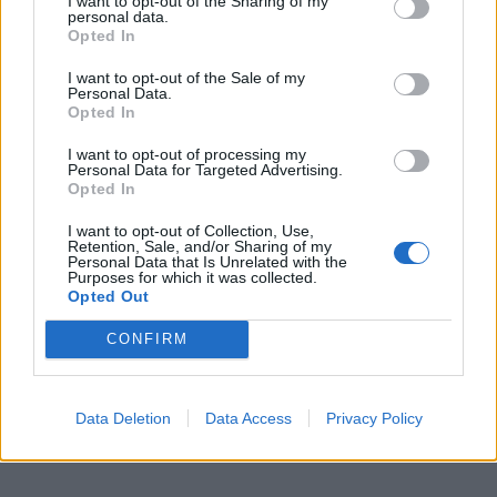
I want to opt-out of the Sharing of my
personal data.
Το μόνο βέβαιο είναι πως το
royal γαλάζιο
δεν
Opted In
λειτουργεί πια σαν απλό καλοκαιρινό χρώμα.
I want to opt-out of the Sale of my
Λειτουργεί σαν
νέα μορφή δύναμης μέσα στη
Personal Data.
Opted In
μόδα
.
I want to opt-out of processing my
Personal Data for Targeted Advertising.
Opted In
I want to opt-out of Collection, Use,
Retention, Sale, and/or Sharing of my
Personal Data that Is Unrelated with the
Purposes for which it was collected.
Opted Out
CONFIRM
Data Deletion
Data Access
Privacy Policy