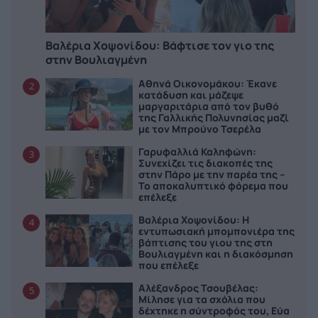
Βαλέρια Χοψονίδου: Bάφτισε τον γιο της
στην Βουλιαγμένη
Αθηνά Οικονομάκου: Έκανε
2
κατάδυση και μάζεψε
μαργαριτάρια από τον βυθό
της Γαλλικής Πολυνησίας μαζί
με τον Μπρούνο Τσερέλα
Γαρυφαλλιά Καληφώνη:
3
Συνεχίζει τις διακοπές της
στην Πάρο με την παρέα της –
Το αποκαλυπτικό φόρεμα που
επέλεξε
Βαλέρια Χοψονίδου: Η
4
εντυπωσιακή μπομπονιέρα της
βάπτισης του γιου της στη
Βουλιαγμένη και η διακόσμηση
που επέλεξε
Αλέξανδρος Τσουβέλας:
5
Μίλησε για τα σχόλια που
δέχτηκε η σύντροφός του, Εύα