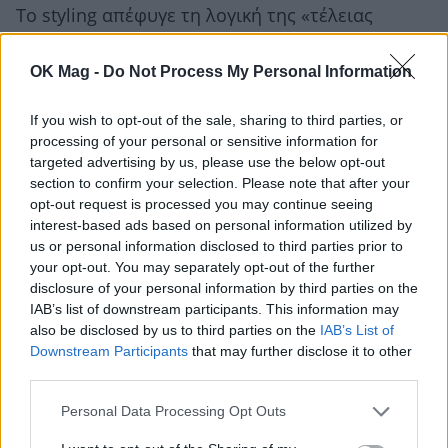
Το styling απέφυγε τη λογική της «τέλειας
πριγκιπικής εικόνας». Οι συλλεκτικές vintage
OK Mag -
Do Not Process My Personal Information
Dior γόβες, με τα abstract μοτίβα σε μπλε και
καφέ αποχρώσεις, έδωσαν στο look
χαρακτήρα
If you wish to opt-out of the sale, sharing to third parties, or
και fashion ένταση
, όχι απλώς επισημότητα. Η
processing of your personal or sensitive information for
targeted advertising by us, please use the below opt-out
woven
Bottega Veneta Mini Jodie bag
και τα
section to confirm your selection. Please note that after your
μαύρα γυαλιά κράτησαν το αποτέλεσμα sharp
opt-out request is processed you may continue seeing
interest-based ads based on personal information utilized by
και σύγχρονο, σπάζοντας τη ρομαντική διάθεση
us or personal information disclosed to third parties prior to
του πλισέ φορέματος. Το αποτέλεσμα είχε κάτι
your opt-out. You may separately opt-out of the further
disclosure of your personal information by third parties on the
από παλιό Hollywood και κάτι από πολύ
IAB’s list of downstream participants. This information may
σύγχρονο fashion editorial μαζί. Και ίσως γι’
also be disclosed by us to third parties on the
IAB’s List of
Downstream Participants
that may further disclose it to other
αυτό αυτή η εμφάνιση της
Queen Rania of
third parties.
Jordan
μοιάζει ήδη σαν μία από τις πιο
Personal Data Processing Opt Outs
χαρακτηριστικές εικόνες του καλοκαιριού 2026.