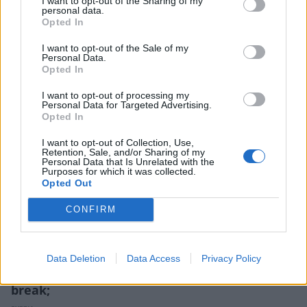
I want to opt-out of the Sharing of my
personal data.
Γιατί το άγχος δεν «παίρνει άδεια» το
Opted In
καλοκαίρι; Οι λόγοι που δυσκολεύεσαι να
χαλαρώσεις
I want to opt-out of the Sale of my
Personal Data.
ΕΥΕΞΙΑ
Opted In
I want to opt-out of processing my
Personal Data for Targeted Advertising.
Opted In
I want to opt-out of Collection, Use,
Retention, Sale, and/or Sharing of my
Personal Data that Is Unrelated with the
Purposes for which it was collected.
Opted Out
CONFIRM
Data Deletion
Data Access
Privacy Policy
Μήπως χρειαζόμαστε κι εμείς hydration
break;