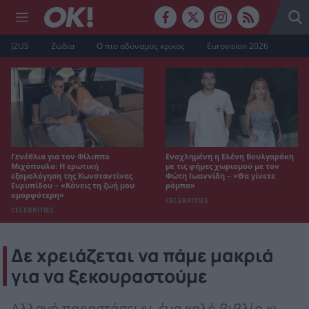
J2US
Ζώδια
Ο πιο αδύναμος κρίκος
Eurovision 2026
Γενέθλια για τον Φίλιππο
Ενοχλημένη η Ελένη Βουλγαράκη
Μιχόπουλο: Η ερωτική
με τις φήμες χωρισμού με τον
εξομολόγηση της Κωνσταντίνας
Φώτη Ιωαννίδη – «Θα γίνετε
Ευρυπίδου – «Κάνεις τη ζωή μου
ρόμπα»
ομορφότερη»
CELEBRITIES
CELEBRITIES
Δε χρειάζεται να πάμε μακριά
για να ξεκουραστούμε