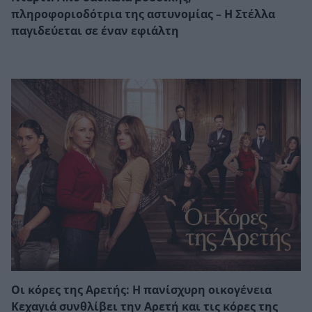
πληροφοριοδότρια της αστυνομίας – Η Στέλλα
παγιδεύεται σε έναν εφιάλτη
Οι κόρες της Αρετής: Η πανίσχυρη οικογένεια
Κεχαγιά συνθλίβει την Αρετή και τις κόρες της