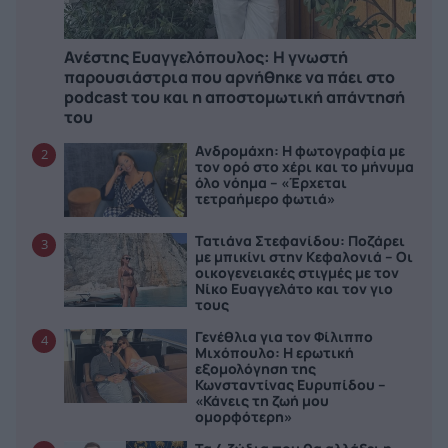
Ανέστης Ευαγγελόπουλος: Η γνωστή
παρουσιάστρια που αρνήθηκε να πάει στο
podcast του και η αποστομωτική απάντησή
του
Ανδρομάχη: Η φωτογραφία με
2
τον ορό στο χέρι και το μήνυμα
όλο νόημα – «Έρχεται
τετραήμερο φωτιά»
Τατιάνα Στεφανίδου: Ποζάρει
3
με μπικίνι στην Κεφαλονιά – Οι
οικογενειακές στιγμές με τον
Νίκο Ευαγγελάτο και τον γιο
τους
Γενέθλια για τον Φίλιππο
4
Μιχόπουλο: Η ερωτική
εξομολόγηση της
Κωνσταντίνας Ευρυπίδου –
«Κάνεις τη ζωή μου
ομορφότερη»