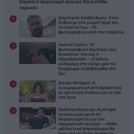
δημόσια συγγνώμη αλλιώς θα κινηθώ
νομικά»
Δημήτρης Αλεξάνδρου: Στην
2
Κύθνο με τον μικρό Πάρη και
τη νταντά του – Οι
φωτογραφίες από την παραλία
Ιωάννα Τούνη: Το
3
φωτογραφικό άλμπουμ των
διακοπών της και η
εξομολόγηση – «Στέλνω
καλημέρα στο αγόρι μου το
ξημέρωμα να βεβαιωθεί ότι
ζω»
Δανάη Μπάρκα: Η
4
χιουμοριστική αντίδρασή της
σε αρνητικό σχόλιο για το νέο
της look
Χρήστος Κούγιας: Αυστηρή
5
ανακοίνωση μετά τα
δημοσιεύματα για την
προσωπική του ζωή – «Κάθε
μελλοντικό δημοσίευμα θα
αντιμετωπίζεται άμεσα με