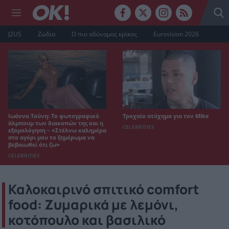
J2US
Ζώδια
Ο πιο αδύναμος κρίκος
Eurovision 2026
Ιωάννα Τούνη: Το φωτογραφικό
Τροχαίο ατύχημα για τον Mike
άλμπουμ των διακοπών της και η
CELEBRITIES
εξομολόγηση – «Στέλνω καλημέρα
στο αγόρι μου το ξημέρωμα να
βεβαιωθεί ότι ζω»
CELEBRITIES
Καλοκαιρινό σπιτικό comfort
food: Ζυμαρικά με λεμόνι,
κοτόπουλο και βασιλικό