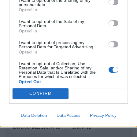
I want to opt-out of the Sharing of my
personal data.
Opted In
I want to opt-out of the Sale of my
Personal Data.
Opted In
I want to opt-out of processing my
Personal Data for Targeted Advertising.
Opted In
I want to opt-out of Collection, Use,
Τιραμισού χωρίς ζάχαρη: Το πιο εύκολο και
Retention, Sale, and/or Sharing of my
Personal Data that Is Unrelated with the
ελαφρύ γλυκό που θα φτιάχνετε ξανά και
Purposes for which it was collected.
ξανά
Opted Out
ΓΕΥΣΗ
CONFIRM
ΔΕΙΤΕ ΑΚΟΜΑ
Data Deletion
Data Access
Privacy Policy
ΚΑΛΟΚΑΙΡΙΝΕΣ ΣΥΝΤΑΓΕΣ
ΣΥΝΤΑΓΕΣ