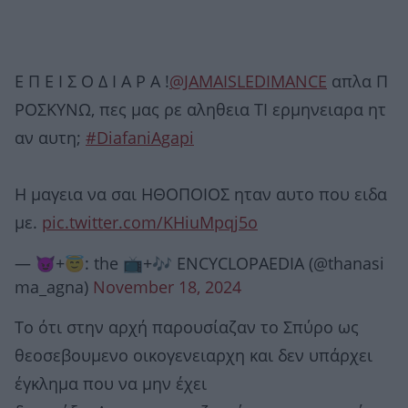
Ε Π Ε Ι Σ Ο Δ Ι Α Ρ Α !
@JAMAISLEDIMANCE
απλα Π
ΡΟΣΚΥΝΩ, πες μας ρε αληθεια ΤΙ ερμηνειαρα ητ
αν αυτη;
#DiafaniAgapi
Η μαγεια να σαι ΗΘΟΠΟΙΟΣ ηταν αυτο που ειδα
με.
pic.twitter.com/KHiuMpqj5o
— 😈+😇: the 📺+🎶 ENCYCLOPAEDIA (@thanasi
ma_agna)
November 18, 2024
Το ότι στην αρχή παρουσίαζαν το Σπύρο ως
θεοσεβουμενο οικογενειαρχη και δεν υπάρχει
έγκλημα που να μην έχει