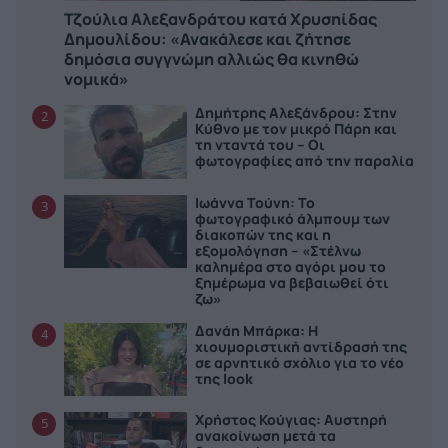
Τζούλια Αλεξανδράτου κατά Χρυσηίδας
Δημουλίδου: «Ανακάλεσε και ζήτησε
δημόσια συγγνώμη αλλιώς θα κινηθώ
νομικά»
Δημήτρης Αλεξάνδρου: Στην
2
Κύθνο με τον μικρό Πάρη και
τη νταντά του – Οι
φωτογραφίες από την παραλία
Ιωάννα Τούνη: Το
3
φωτογραφικό άλμπουμ των
διακοπών της και η
εξομολόγηση – «Στέλνω
καλημέρα στο αγόρι μου το
ξημέρωμα να βεβαιωθεί ότι
ζω»
Δανάη Μπάρκα: Η
4
χιουμοριστική αντίδρασή της
σε αρνητικό σχόλιο για το νέο
της look
Χρήστος Κούγιας: Αυστηρή
5
ανακοίνωση μετά τα