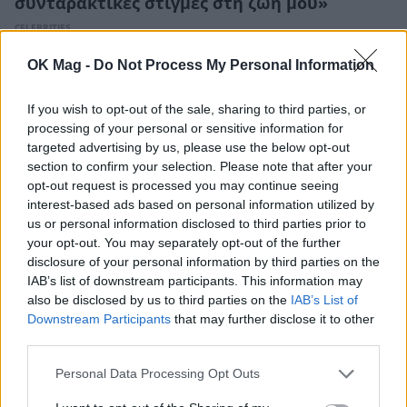
συνταρακτικές στιγμές στη ζωή μου»
CELEBRITIES
OK Mag -
Do Not Process My Personal Information
If you wish to opt-out of the sale, sharing to third parties, or
processing of your personal or sensitive information for
targeted advertising by us, please use the below opt-out
section to confirm your selection. Please note that after your
opt-out request is processed you may continue seeing
interest-based ads based on personal information utilized by
us or personal information disclosed to third parties prior to
your opt-out. You may separately opt-out of the further
disclosure of your personal information by third parties on the
IAB’s list of downstream participants. This information may
also be disclosed by us to third parties on the
IAB’s List of
Μιχάλης Οικονόμου – Γιώργος Μακρής: Η
Downstream Participants
that may further disclose it to other
τρυφερή ανάρτηση με τον γιο τους για την
third parties.
αρχή της σχολικής χρονιάς
Personal Data Processing Opt Outs
CELEBRITIES