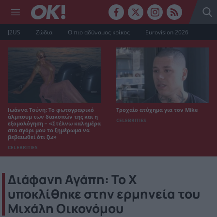
J2US
Ζώδια
Ο πιο αδύναμος κρίκος
Eurovision 2026
Ιωάννα Τούνη: Το φωτογραφικό
Τροχαίο ατύχημα για τον Mike
άλμπουμ των διακοπών της και η
CELEBRITIES
εξομολόγηση – «Στέλνω καλημέρα
στο αγόρι μου το ξημέρωμα να
βεβαιωθεί ότι ζω»
CELEBRITIES
Διάφανη Αγάπη: Το Χ
υποκλίθηκε στην ερμηνεία του
Μιχάλη Οικονόμου