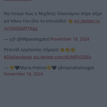
Να πούμε πως ο Μιχάλης Οικονόμου πήρε σήμε
ρα πάνω του όλο το επεισόδιο 👏
pic.twitter.co
m/DNDSMTYKgg
— γ彡 (@Mpaxalogato)
November 18, 2024
Ρεσιτάλ ερμηνείας σήμερα 👏👏👏
#DiafaniAgapi
pic.twitter.com/dUMPV5S0fu
— 💛🖤Maria Frelino💛🖤 (@mariafralinoge)
November 18, 2024