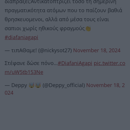
διαπράξει;Αντικατοπτριζει τόσο τη σημερινή
πραγματικότητα ατόμων που το παίζουν βαθιά
θρησκευομενοι, αλλά από μέσα τους είναι
σαπιοι χωρίς ηθικούς φραγμούς👏
#diafaniagapi
— τιπΑΘαμε! (@nickysot27)
November 18, 2024
Στέφανε δώσε πόνο…
#DiafaniAgapi
pic.twitter.co
m/uW5tb153Ne
— Deppy 🤯🤯 (@Deppy_official)
November 18, 2
024