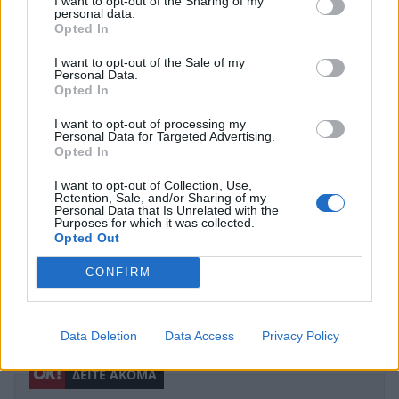
I want to opt-out of the Sharing of my
personal data.
Opted In
I want to opt-out of the Sale of my
Personal Data.
Opted In
I want to opt-out of processing my
Personal Data for Targeted Advertising.
Opted In
I want to opt-out of Collection, Use,
Retention, Sale, and/or Sharing of my
Personal Data that Is Unrelated with the
Purposes for which it was collected.
Opted Out
Μιχάλης Οικονόμου για την προσωπική του
ζωή: «Έχω σβήσει σχόλια, αλλά για να
CONFIRM
ξορκίσω την κακή ενέργεια…»
CELEBRITIES
Data Deletion
Data Access
Privacy Policy
ΔΕΙΤΕ ΑΚΟΜΑ