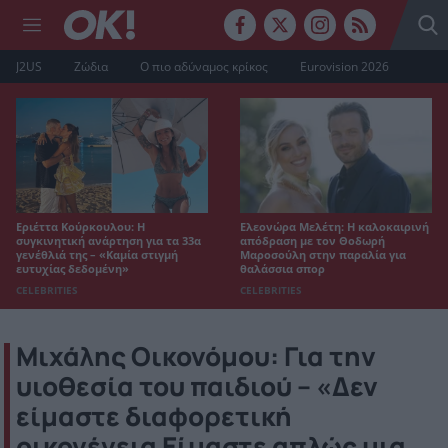
J2US
Ζώδια
Ο πιο αδύναμος κρίκος
Eurovision 2026
Εριέττα Κούρκουλου: Η
Ελεονώρα Μελέτη: Η καλοκαιρινή
συγκινητική ανάρτηση για τα 33α
απόδραση με τον Θοδωρή
γενέθλιά της – «Καμία στιγμή
Μαροσούλη στην παραλία για
ευτυχίας δεδομένη»
θαλάσσια σπορ
CELEBRITIES
CELEBRITIES
Μιχάλης Οικονόμου: Για την
υιοθεσία του παιδιού – «Δεν
είμαστε διαφορετική
οικογένεια Είμαστε απλώς μια