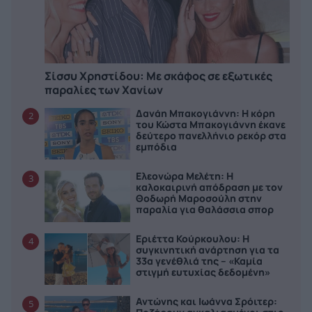
Σίσσυ Χρηστίδου: Με σκάφος σε εξωτικές
παραλίες των Χανίων
Δανάη Μπακογιάννη: Η κόρη
2
του Κώστα Μπακογιάννη έκανε
δεύτερο πανελλήνιο ρεκόρ στα
εμπόδια
Ελεονώρα Μελέτη: Η
3
καλοκαιρινή απόδραση με τον
Θοδωρή Μαροσούλη στην
παραλία για θαλάσσια σπορ
Εριέττα Κούρκουλου: Η
4
συγκινητική ανάρτηση για τα
33α γενέθλιά της – «Καμία
στιγμή ευτυχίας δεδομένη»
Αντώνης και Ιωάννα Σρόιτερ:
5