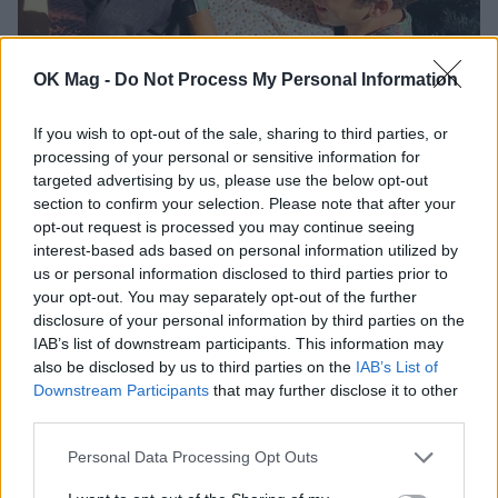
OK Mag -
Do Not Process My Personal Information
Μιχάλης Οικονόμου – Γιώργος Μακρής: Η
τρυφερή ανάρτηση με τον γιο τους για την
If you wish to opt-out of the sale, sharing to third parties, or
αρχή της σχολικής χρονιάς
processing of your personal or sensitive information for
targeted advertising by us, please use the below opt-out
CELEBRITIES
section to confirm your selection. Please note that after your
opt-out request is processed you may continue seeing
interest-based ads based on personal information utilized by
us or personal information disclosed to third parties prior to
your opt-out. You may separately opt-out of the further
disclosure of your personal information by third parties on the
IAB’s list of downstream participants. This information may
also be disclosed by us to third parties on the
IAB’s List of
Downstream Participants
that may further disclose it to other
third parties.
Personal Data Processing Opt Outs