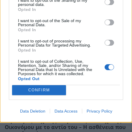
I want to opt-out of the Sharing of my
personal data.
Μιχάλης Οικονόμου για την προσωπική του
Opted In
ζωή: «Έχω σβήσει σχόλια, αλλά για να
I want to opt-out of the Sale of my
ξορκίσω την κακή ενέργεια…»
Personal Data.
Opted In
CELEBRITIES
I want to opt-out of processing my
Personal Data for Targeted Advertising.
Opted In
I want to opt-out of Collection, Use,
Retention, Sale, and/or Sharing of my
Personal Data that Is Unrelated with the
Purposes for which it was collected.
Opted Out
CONFIRM
Data Deletion
Data Access
Privacy Policy
Γεράσιμος Μιχελής: Συγκλονίζει ο Μιχάλης
Οικονόμου με το αντίο του – Η ασθένεια που