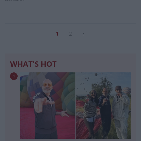
1
2
›
WHAT'S HOT
1