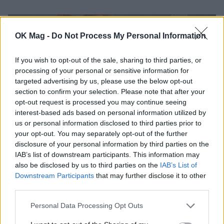
OK Mag -
Do Not Process My Personal Information
If you wish to opt-out of the sale, sharing to third parties, or
processing of your personal or sensitive information for
targeted advertising by us, please use the below opt-out
section to confirm your selection. Please note that after your
opt-out request is processed you may continue seeing
interest-based ads based on personal information utilized by
us or personal information disclosed to third parties prior to
your opt-out. You may separately opt-out of the further
disclosure of your personal information by third parties on the
Αμαλία Κωστοπούλου – Τζέικ Μέντγουελ:
IAB’s list of downstream participants. This information may
Στην Πύλο οι τριήμεροι εορτασμοί – Το
also be disclosed by us to third parties on the
IAB’s List of
μενού του μεγάλου πάρτι και το διαμαντένιο
Downstream Participants
that may further disclose it to other
περιδέραιο της νύφης
third parties.
CELEBRITIES
Personal Data Processing Opt Outs