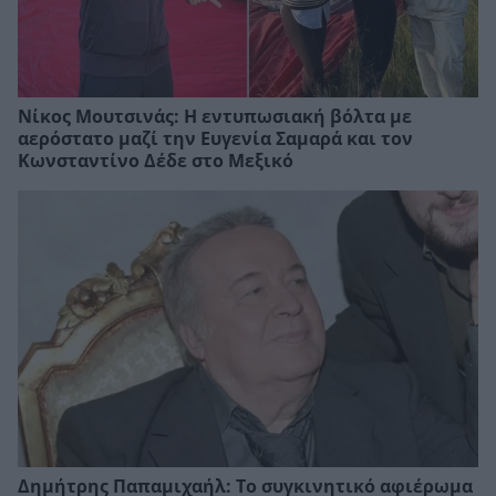
Νίκος Μουτσινάς: Η εντυπωσιακή βόλτα με
αερόστατο μαζί την Ευγενία Σαμαρά και τον
Κωνσταντίνο Δέδε στο Μεξικό
Δημήτρης Παπαμιχαήλ: Το συγκινητικό αφιέρωμα