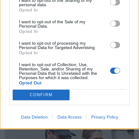
I want to opt-out of the Sharing of my
personal data.
Opted In
I want to opt-out of the Sale of my
Personal Data.
Opted In
I want to opt-out of processing my
Personal Data for Targeted Advertising.
Opted In
I want to opt-out of Collection, Use,
Retention, Sale, and/or Sharing of my
Personal Data that Is Unrelated with the
Γάμος Αμαλίας Κωστοπούλου – Τζέικ
Purposes for which it was collected.
Opted Out
Μέντγουελ: Ο Γιάννης Λάτσιος σπάει πιάτα
όσο η νύφη χορεύει
CONFIRM
CELEBRITIES
Data Deletion
Data Access
Privacy Policy