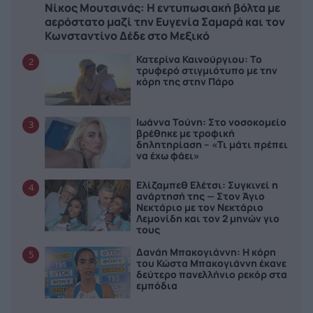
Νίκος Μουτσινάς: Η εντυπωσιακή βόλτα με
αερόστατο μαζί την Ευγενία Σαμαρά και τον
Κωνσταντίνο Δέδε στο Μεξικό
Κατερίνα Καινούργιου: Το
2
τρυφερό στιγμιότυπο με την
κόρη της στην Πάρο
Ιωάννα Τούνη: Στο νοσοκομείο
3
βρέθηκε με τροφική
δηλητηρίαση – «Τι μάτι πρέπει
να έχω φάει»
Ελίζαμπεθ Ελέτσι: Συγκινεί η
4
ανάρτησή της — Στον Άγιο
Νεκτάριο με τον Νεκτάριο
Λεμονίδη και τον 2 μηνών γιο
τους
Δανάη Μπακογιάννη: Η κόρη
5
του Κώστα Μπακογιάννη έκανε
δεύτερο πανελλήνιο ρεκόρ στα
εμπόδια