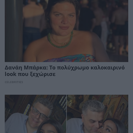
Δανάη Μπάρκα: Το πολύχρωμο καλοκαιρινό
look που ξεχώρισε
CELEBRITIES