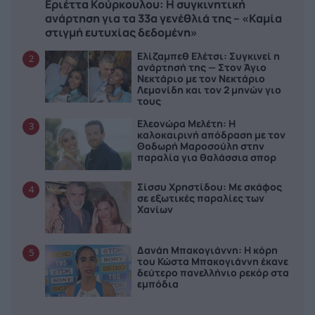
Εριέττα Κούρκουλου: Η συγκινητική
ανάρτηση για τα 33α γενέθλιά της – «Καμία
στιγμή ευτυχίας δεδομένη»
Ελίζαμπεθ Ελέτσι: Συγκινεί η
2
ανάρτησή της — Στον Άγιο
Νεκτάριο με τον Νεκτάριο
Λεμονίδη και τον 2 μηνών γιο
τους
Ελεονώρα Μελέτη: Η
3
καλοκαιρινή απόδραση με τον
Θοδωρή Μαροσούλη στην
παραλία για θαλάσσια σπορ
Σίσσυ Χρηστίδου: Με σκάφος
4
σε εξωτικές παραλίες των
Χανίων
Δανάη Μπακογιάννη: Η κόρη
5
του Κώστα Μπακογιάννη έκανε
δεύτερο πανελλήνιο ρεκόρ στα
εμπόδια