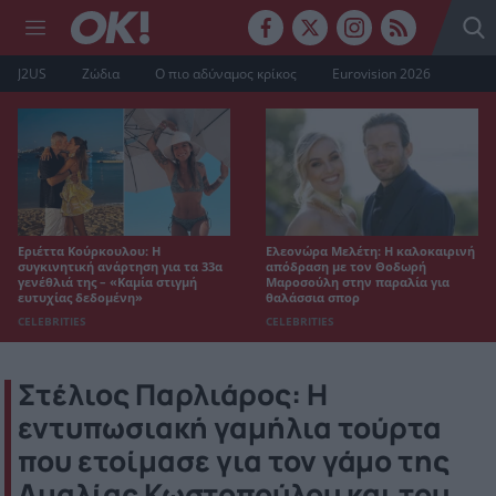
J2US
Ζώδια
Ο πιο αδύναμος κρίκος
Eurovision 2026
Εριέττα Κούρκουλου: Η
Ελεονώρα Μελέτη: Η καλοκαιρινή
συγκινητική ανάρτηση για τα 33α
απόδραση με τον Θοδωρή
γενέθλιά της – «Καμία στιγμή
Μαροσούλη στην παραλία για
ευτυχίας δεδομένη»
θαλάσσια σπορ
CELEBRITIES
CELEBRITIES
Στέλιος Παρλιάρος: Η
εντυπωσιακή γαμήλια τούρτα
που ετοίμασε για τον γάμο της
Αμαλίας Κωστοπούλου και του