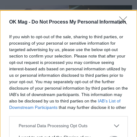
OK Mag -
Do Not Process My Personal Information
If you wish to opt-out of the sale, sharing to third parties, or
processing of your personal or sensitive information for
targeted advertising by us, please use the below opt-out
section to confirm your selection. Please note that after your
opt-out request is processed you may continue seeing
interest-based ads based on personal information utilized by
us or personal information disclosed to third parties prior to
your opt-out. You may separately opt-out of the further
Aμαλία Κωστοπούλου: Η ξεχωριστή
disclosure of your personal information by third parties on the
ανάρτηση με φωτογραφίες μία ημέρα πριν
IAB’s list of downstream participants. This information may
από τον γάμο της με τον Τζέικ Μέντγουελ
also be disclosed by us to third parties on the
IAB’s List of
Downstream Participants
that may further disclose it to other
CELEBRITIES
third parties.
Personal Data Processing Opt Outs
ΔΕΙΤΕ ΑΚΟΜΑ