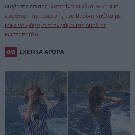
Διαβάστε επίσης:
Κατερίνα Κικίλια: Η κομψή
εμφάνιση της αδελφής του Βασίλη Κικίλια με
κόκκινο φόρεμα στον γάμο της Αμαλίας
Κωστοπούλου
ΣΧΕΤΙΚΑ ΑΡΘΡΑ