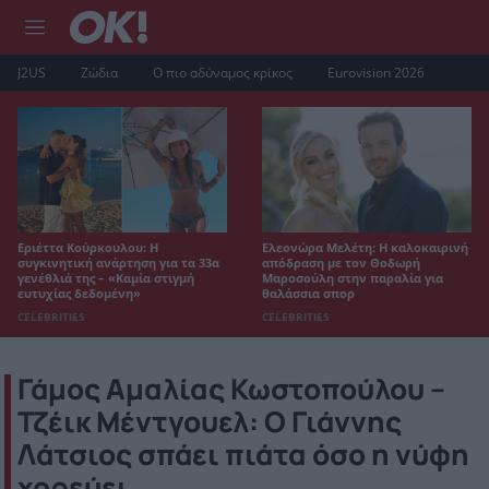
J2US
Ζώδια
Ο πιο αδύναμος κρίκος
Eurovision 2026
Εριέττα Κούρκουλου: Η
Ελεονώρα Μελέτη: Η καλοκαιρινή
συγκινητική ανάρτηση για τα 33α
απόδραση με τον Θοδωρή
γενέθλιά της – «Καμία στιγμή
Μαροσούλη στην παραλία για
ευτυχίας δεδομένη»
θαλάσσια σπορ
CELEBRITIES
CELEBRITIES
Γάμος Αμαλίας Κωστοπούλου –
Τζέικ Μέντγουελ: Ο Γιάννης
Λάτσιος σπάει πιάτα όσο η νύφη
χορεύει