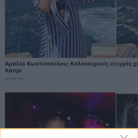
Αμαλία Κωστοπούλου: Καλοκαιρινές στιγμές 
Κάπρι
CELEBRITIES