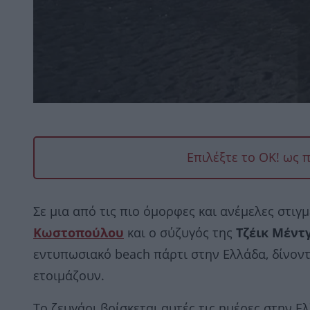
Επιλέξτε το OK! ως 
Σε μια από τις πιο όμορφες και ανέμελες στιγ
Κωστοπούλου
και ο σύζυγός της
Τζέικ Μέντ
εντυπωσιακό beach πάρτι στην Ελλάδα, δίνοντ
ετοιμάζουν.
Το ζευγάρι βρίσκεται αυτές τις ημέρες στην Ε