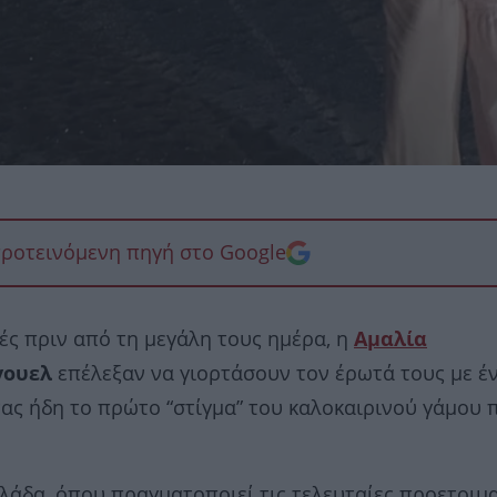
προτεινόμενη πηγή στο Google
μές πριν από τη μεγάλη τους ημέρα, η
Αμαλία
γουελ
επέλεξαν να γιορτάσουν τον έρωτά τους με έ
ας ήδη το πρώτο “στίγμα” του καλοκαιρινού γάμου 
λλάδα, όπου πραγματοποιεί τις τελευταίες προετοιμ