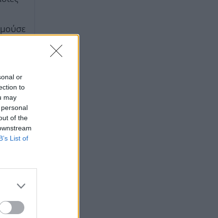
υμούσε
γμές
sonal or
ection to
ou may
 personal
out of the
 downstream
B’s List of