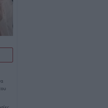
να
που
ασίες