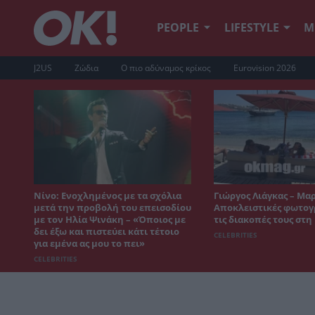
PEOPLE
LIFESTYLE
Μ
J2US
Ζώδια
Ο πιο αδύναμος κρίκος
Eurovision 2026
Νίνο: Ενοχλημένος με τα σχόλια
Γιώργος Λιάγκας – Μα
μετά την προβολή του επεισοδίου
Αποκλειστικές φωτογ
με τον Ηλία Ψινάκη – «Όποιος με
τις διακοπές τους στ
δει έξω και πιστεύει κάτι τέτοιο
CELEBRITIES
για εμένα ας μου το πει»
CELEBRITIES