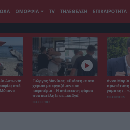
ΟΔΑ
ΟΜΟΡΦΙΑ
TV
ΤΗΛΕΘΕΑΣΗ
ΕΠΙΚΑΙΡΟΤΗΤΑ
ρία Αντωνά:
Γιώργος Μανίκας: «Πιάστηκε στα
Άννα Μαρία 
ραφίες από
χέρια» με εργαζόμενο σε
πρωτότυπη ι
η Μύκονο
καφετέρια – Η απίστευτη φάρσα
γάμο της – 
που κατέληξε σε…καβγά!
CELEBRITIES
CELEBRITIES