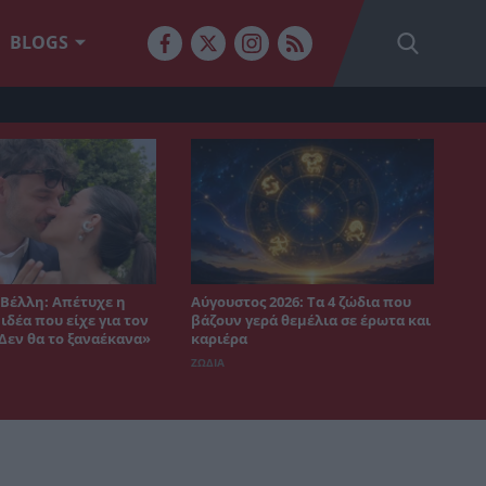
BLOGS
Βέλλη: Απέτυχε η
Αύγουστος 2026: Τα 4 ζώδια που
δέα που είχε για τον
βάζουν γερά θεμέλια σε έρωτα και
«Δεν θα το ξαναέκανα»
καριέρα
ΖΩΔΙΑ