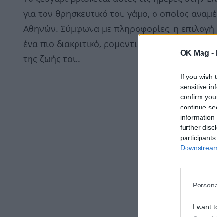
για τον θρησκευτικό του γάμο, ο οποίος αναμέν
Αθηνών. Σύμφωνα με πληροφορίες, η επιλογή 
ένα πιο διακριτικό, ρομαντικό και απόλυτα πρ
OK Mag -
της ζωής του.
If you wish 
sensitive in
confirm you
continue se
information 
further disc
participants
Downstream 
Persona
I want t