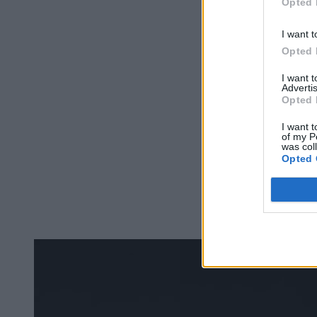
Opted 
I want t
Opted 
I want 
Advertis
Opted 
I want t
of my P
was col
Opted 