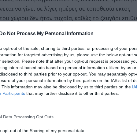
εται να γίνει σε λίγες ημέρες σε τοποθεσία εκτός
του χώρου δεν ήταν τυχαία, καθώς το ζευγάρι επιθ
οσωπικό σκηνικό για μία από τις πιο σημαντικές στι
Do Not Process My Personal Information
to opt-out of the sale, sharing to third parties, or processing of your per
formation for targeted advertising by us, please use the below opt-out s
r selection. Please note that after your opt-out request is processed y
eing interest-based ads based on personal information utilized by us or
disclosed to third parties prior to your opt-out. You may separately opt-
losure of your personal information by third parties on the IAB’s list of
. This information may also be disclosed by us to third parties on the
IA
Participants
that may further disclose it to other third parties.
l Data Processing Opt Outs
o opt-out of the Sharing of my personal data.