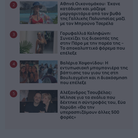
Αθηνά Οικονομάκου: Έκανε
2
κατάδυση και μάζεψε
μαργαριτάρια από τον βυθό
της Γαλλικής Πολυνησίας μαζί
με τον Μπρούνο Τσερέλα
Γαρυφαλλιά Καληφώνη:
3
Συνεχίζει τις διακοπές της
στην Πάρο με την παρέα της –
Το αποκαλυπτικό φόρεμα που
επέλεξε
Βαλέρια Χοψονίδου: Η
4
εντυπωσιακή μπομπονιέρα της
βάπτισης του γιου της στη
Βουλιαγμένη και η διακόσμηση
που επέλεξε
Αλέξανδρος Τσουβέλας:
5
Μίλησε για τα σχόλια που
δέχτηκε η σύντροφός του, Εύα
Καρύδη «Θα την
υπερασπιζόμουν άλλες 500
φορές»