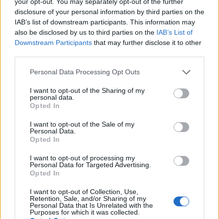
your opt-out. You may separately opt-out of the further
disclosure of your personal information by third parties on the
IAB’s list of downstream participants. This information may
Caramel blonde: Η πιο ζεστή ξανθιά απόχρωση της
also be disclosed by us to third parties on the
IAB’s List of
σεζόν
Downstream Participants
that may further disclose it to other
third parties.
Personal Data Processing Opt Outs
I want to opt-out of the Sharing of my
personal data.
Opted In
I want to opt-out of the Sale of my
Personal Data.
Opted In
I want to opt-out of processing my
Personal Data for Targeted Advertising.
Opted In
Ευγενία Σαμαρά: Μοναδικές εμπειρίες στο Μεξικό
I want to opt-out of Collection, Use,
– Το δικό της φωτογραφικό άλμπουμ από την
Retention, Sale, and/or Sharing of my
πτήση με αερόστατο
Personal Data that Is Unrelated with the
Purposes for which it was collected.