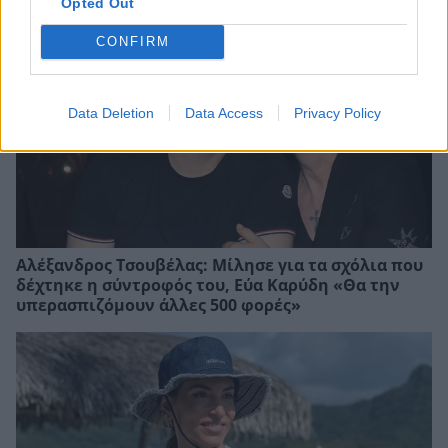
Opted Out
CONFIRM
Data Deletion
Data Access
Privacy Policy
Αλέξανδρος Τσουβέλας: Μίλησε για τα σχόλια που
δέχτηκε η σύντροφός του, Εύα Καρύδη «Θα την
υπερασπιζόμουν άλλες 500 φορές»