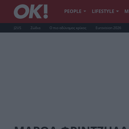
PEOPLE
LIFESTYLE
Μ
J2US
Ζώδια
Ο πιο αδύναμος κρίκος
Eurovision 2026