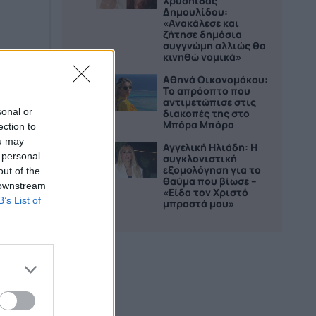
Χρυσηίδας
Δημουλίδου:
«Ανακάλεσε και
ζήτησε δημόσια
συγγνώμη αλλιώς θα
κινηθώ νομικά»
Αθηνά Οικονομάκου:
4
Το απρόοπτο που
αντιμετώπισε στις
sonal or
διακοπές της στο
Μπόρα Μπόρα
ection to
ou may
Αγγελική Ηλιάδη: Η
5
 personal
συγκλονιστική
εξομολόγηση για το
out of the
θαύμα που βίωσε –
 downstream
«Είδα τον Χριστό
B’s List of
μπροστά μου»