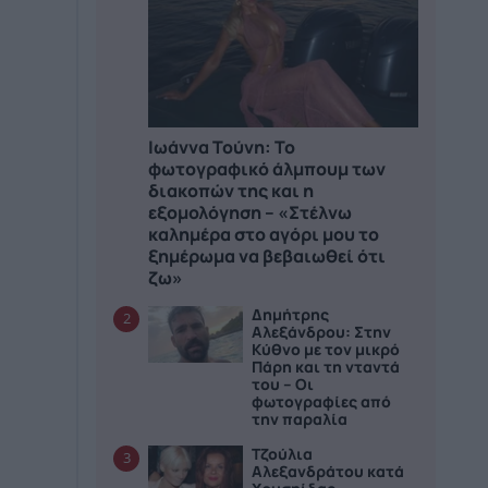
Ιωάννα Τούνη: Το
φωτογραφικό άλμπουμ των
διακοπών της και η
εξομολόγηση – «Στέλνω
καλημέρα στο αγόρι μου το
ξημέρωμα να βεβαιωθεί ότι
ζω»
Δημήτρης
2
Αλεξάνδρου: Στην
Κύθνο με τον μικρό
Πάρη και τη νταντά
του – Οι
φωτογραφίες από
την παραλία
Τζούλια
3
Αλεξανδράτου κατά