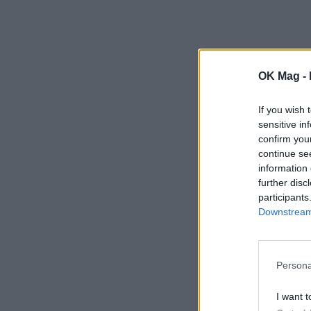
OK Mag -
If you wish 
sensitive in
confirm you
continue se
information 
further disc
participants
Downstream 
Persona
I want t