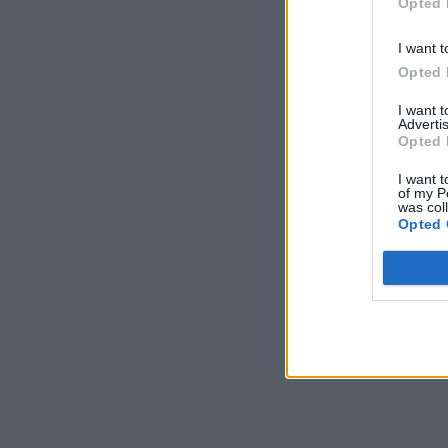
Opted 
I want t
Opted 
I want 
Advertis
Opted 
I want t
of my P
was col
Opted 