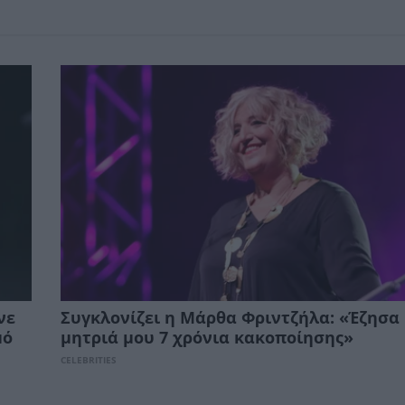
νε
Συγκλονίζει η Μάρθα Φριντζήλα: «Έζησα 
μό
μητριά μου 7 χρόνια κακοποίησης»
CELEBRITIES