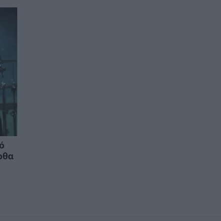
ό
ρθα