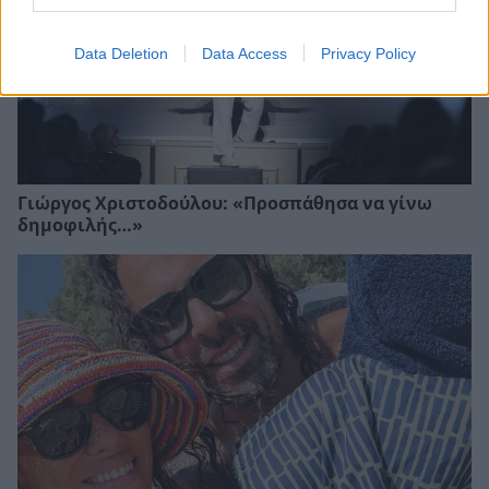
Data Deletion
Data Access
Privacy Policy
Γιώργος Χριστοδούλου: «Προσπάθησα να γίνω
δημοφιλής…»