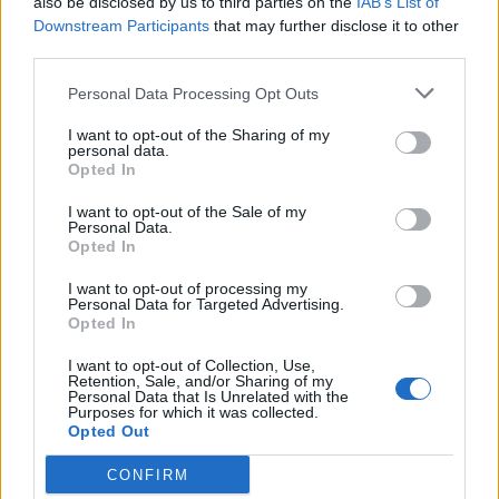
με μπικίνι στην Κεφαλονιά – Οι
also be disclosed by us to third parties on the
IAB’s List of
οικογενειακές στιγμές με τον
Downstream Participants
that may further disclose it to other
Νίκο Ευαγγελάτο και τον γιο
third parties.
τους
Γενέθλια για τον Φίλιππο
Personal Data Processing Opt Outs
4
Μιχόπουλο: Η ερωτική
εξομολόγηση της
I want to opt-out of the Sharing of my
Κωνσταντίνας Ευρυπίδου –
personal data.
«Κάνεις τη ζωή μου
Opted In
ομορφότερη»
I want to opt-out of the Sale of my
Τα 4 ζώδια που θα αλλάξει η
5
Personal Data.
ζωή τους με την ηλιακή
Opted In
έκλειψη στις 12 Αυγούστου
I want to opt-out of processing my
Personal Data for Targeted Advertising.
Opted In
I want to opt-out of Collection, Use,
ΤΕΛΕΥΤΑΙΑ
Retention, Sale, and/or Sharing of my
Personal Data that Is Unrelated with the
Purposes for which it was collected.
Opted Out
CONFIRM