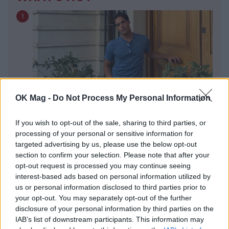
1
OK Mag -
Do Not Process My Personal Information
If you wish to opt-out of the sale, sharing to third parties, or
Ανέστης Ευαγγελόπουλος: Η γνωστή
processing of your personal or sensitive information for
παρουσιάστρια που αρνήθηκε να πάει στο
targeted advertising by us, please use the below opt-out
podcast του και η αποστομωτική απάντησή
section to confirm your selection. Please note that after your
του
opt-out request is processed you may continue seeing
Ανδρομάχη: Η φωτογραφία με
interest-based ads based on personal information utilized by
2
τον ορό στο χέρι και το μήνυμα
us or personal information disclosed to third parties prior to
όλο νόημα – «Έρχεται
your opt-out. You may separately opt-out of the further
τετραήμερο φωτιά»
disclosure of your personal information by third parties on the
IAB’s list of downstream participants. This information may
Τατιάνα Στεφανίδου: Ποζάρει
3