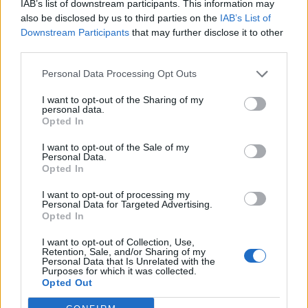
IAB’s list of downstream participants. This information may
also be disclosed by us to third parties on the
IAB’s List of
Downstream Participants
that may further disclose it to other
third parties.
Ελένη Φωτοπούλου: Η δημόσια ερωτική
Personal Data Processing Opt Outs
εξομολόγηση στον Άκη Παυλόπουλο για τη γιορτή
του – «Είναι ο φύλακας άγγελος όσων βρίσκονται
I want to opt-out of the Sharing of my
personal data.
κοντά του»
Opted In
I want to opt-out of the Sale of my
Personal Data.
Opted In
I want to opt-out of processing my
Personal Data for Targeted Advertising.
Opted In
I want to opt-out of Collection, Use,
Retention, Sale, and/or Sharing of my
Personal Data that Is Unrelated with the
Purposes for which it was collected.
Opted Out