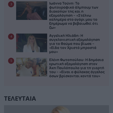
Ιωάννα Τούνη: Το
3
φωτογραφικό άλμπουμ των
διακοπών της και η
εξομολόγηση – «Στέλνω
καλημέρα στο αγόρι μου το
ξημέρωμα να βεβαιωθεί ότι
ζω»
Αγγελική Ηλιάδη: Η
4
συγκλονιστική εξομολόγηση
για το θαύμα που βίωσε –
«Είδα τον Χριστό μπροστά
μου»
Ελένη Φωτοπούλου: Η δημόσια
5
ερωτική εξομολόγηση στον
Άκη Παυλόπουλο για τη γιορτή
του – «Είναι ο φύλακας άγγελος
όσων βρίσκονται κοντά του»
ΤΕΛΕΥΤΑΙΑ