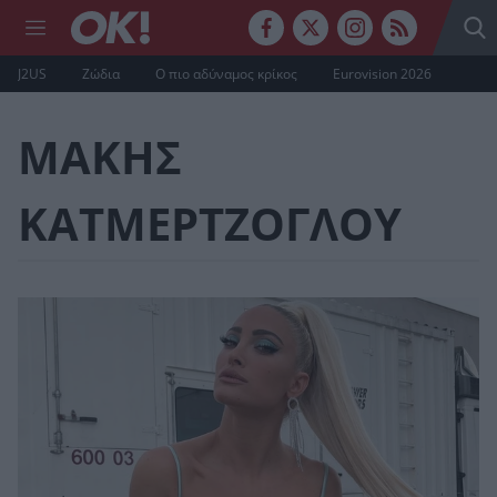
J2US
Ζώδια
Ο πιο αδύναμος κρίκος
Eurovision 2026
ΜΑΚΗΣ
ΚΑΤΜΕΡΤΖΟΓΛΟΥ