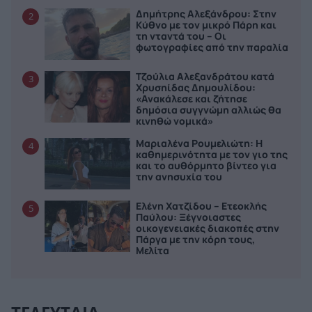
Δημήτρης Αλεξάνδρου: Στην
2
Κύθνο με τον μικρό Πάρη και
τη νταντά του – Οι
φωτογραφίες από την παραλία
Τζούλια Αλεξανδράτου κατά
3
Χρυσηίδας Δημουλίδου:
«Ανακάλεσε και ζήτησε
δημόσια συγγνώμη αλλιώς θα
κινηθώ νομικά»
Μαριαλένα Ρουμελιώτη: Η
4
καθημερινότητα με τον γιο της
και το αυθόρμητο βίντεο για
την ανησυχία του
Ελένη Χατζίδου – Ετεοκλής
5
Παύλου: Ξέγνοιαστες
οικογενειακές διακοπές στην
Πάργα με την κόρη τους,
Μελίτα