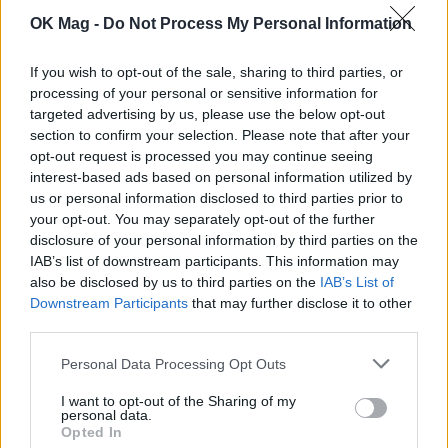
OK Mag -
Do Not Process My Personal Information
Δανάη Μπάρκα: Η χιουμοριστική αντίδρασή της σε
αρνητικό σχόλιο για το νέο της look
If you wish to opt-out of the sale, sharing to third parties, or
processing of your personal or sensitive information for
targeted advertising by us, please use the below opt-out
section to confirm your selection. Please note that after your
opt-out request is processed you may continue seeing
interest-based ads based on personal information utilized by
us or personal information disclosed to third parties prior to
your opt-out. You may separately opt-out of the further
disclosure of your personal information by third parties on the
IAB’s list of downstream participants. This information may
also be disclosed by us to third parties on the
IAB’s List of
Downstream Participants
that may further disclose it to other
third parties.
Δημήτρης Αλεξάνδρου: Στην Κύθνο με τον μικρό
Πάρη και τη νταντά του – Οι φωτογραφίες από την
Personal Data Processing Opt Outs
παραλία
I want to opt-out of the Sharing of my
personal data.
Opted In