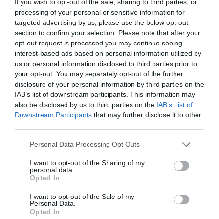
If you wish to opt-out of the sale, sharing to third parties, or
processing of your personal or sensitive information for
targeted advertising by us, please use the below opt-out
section to confirm your selection. Please note that after your
opt-out request is processed you may continue seeing
interest-based ads based on personal information utilized by
us or personal information disclosed to third parties prior to
your opt-out. You may separately opt-out of the further
disclosure of your personal information by third parties on the
IAB’s list of downstream participants. This information may
also be disclosed by us to third parties on the
IAB’s List of
Downstream Participants
that may further disclose it to other
Ανδρομάχη: Η φωτογραφία με τον ορό στο χέρι και
το μήνυμα όλο νόημα – «Έρχεται τετραήμερο
third parties.
φωτιά»
Personal Data Processing Opt Outs
I want to opt-out of the Sharing of my
personal data.
Opted In
I want to opt-out of the Sale of my
Personal Data.
Opted In