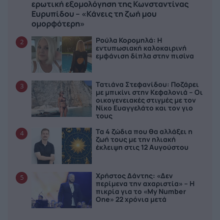
ερωτική εξομολόγηση της Κωνσταντίνας
Ευρυπίδου – «Κάνεις τη ζωή μου
ομορφότερη»
Ρούλα Κορομηλά: Η
2
εντυπωσιακή καλοκαιρινή
εμφάνιση δίπλα στην πισίνα
Τατιάνα Στεφανίδου: Ποζάρει
3
με μπικίνι στην Κεφαλονιά – Οι
οικογενειακές στιγμές με τον
Νίκο Ευαγγελάτο και τον γιο
τους
Τα 4 ζώδια που θα αλλάξει η
4
ζωή τους με την ηλιακή
έκλειψη στις 12 Αυγούστου
Χρήστος Δάντης: «Δεν
5
περίμενα την αχαριστία» – Η
πικρία για το «My Number
One» 22 χρόνια μετά