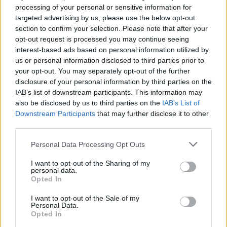
processing of your personal or sensitive information for
targeted advertising by us, please use the below opt-out
section to confirm your selection. Please note that after your
opt-out request is processed you may continue seeing
interest-based ads based on personal information utilized by
us or personal information disclosed to third parties prior to
your opt-out. You may separately opt-out of the further
disclosure of your personal information by third parties on the
IAB’s list of downstream participants. This information may
Αθηνά Οικονομάκου – Μπρούνο Τσερέλα:
also be disclosed by us to third parties on the
IAB’s List of
Κολύμπησαν με καρχαρίες και σαλάχια στη
Downstream Participants
that may further disclose it to other
μαγευτική Μπόρα Μπόρα
third parties.
Personal Data Processing Opt Outs
I want to opt-out of the Sharing of my
personal data.
Opted In
I want to opt-out of the Sale of my
Personal Data.
Opted In