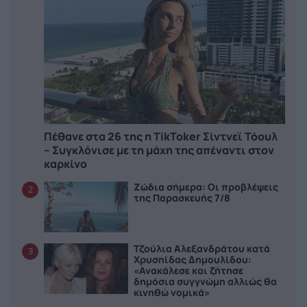
Πέθανε στα 26 της η TikToker Σίντνεϊ Τόουλ
– Συγκλόνισε με τη μάχη της απέναντι στον
καρκίνο
Ζώδια σήμερα: Οι προβλέψεις
2
της Παρασκευής 7/8
Τζούλια Αλεξανδράτου κατά
3
Χρυσηίδας Δημουλίδου:
«Ανακάλεσε και ζήτησε
δημόσια συγγνώμη αλλιώς θα
κινηθώ νομικά»