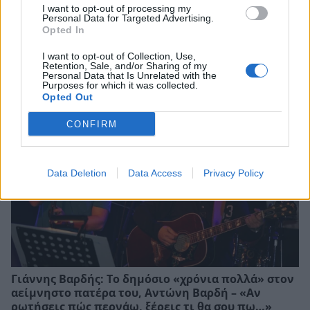
I want to opt-out of processing my
Personal Data for Targeted Advertising.
Opted In
I want to opt-out of Collection, Use,
Πέθανε στα 26 της η TikToker Σίντνεϊ Τόουλ –
Retention, Sale, and/or Sharing of my
Συγκλόνισε με τη μάχη της απέναντι στον καρκίνο
Personal Data that Is Unrelated with the
Purposes for which it was collected.
Opted Out
CONFIRM
Data Deletion
Data Access
Privacy Policy
Γιάννης Βαρδής: Το δημόσιο «χρόνια πολλά» στον
αείμνηστο πατέρα του, Αντώνη Βαρδή – «Αν
ρωτήσεις πώς περνάω, ξέρεις τι θα σου πω…»