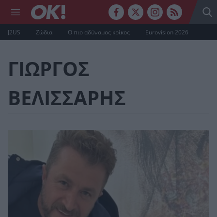
J2US
Ζώδια
Ο πιο αδύναμος κρίκος
Eurovision 2026
ΓΙΩΡΓΟΣ
ΒΕΛΙΣΣΑΡΗΣ