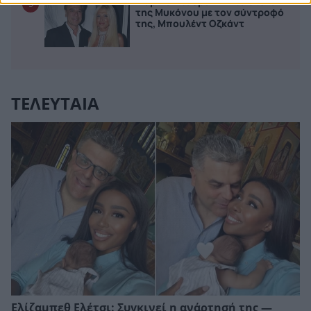
Μαρίνα Σταυράκη: Στα στενά
5
της Μυκόνου με τον σύντροφό
της, Μπουλέντ Οζκάντ
ΤΕΛΕΥΤΑΙΑ
Ελίζαμπεθ Ελέτσι: Συγκινεί η ανάρτησή της —