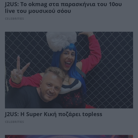
J2US: Το okmag στα παρασκήνια του 10ου
live του μουσικού σόου
CELEBRITIES
J2US: Η Super Κική ποζάρει topless
CELEBRITIES