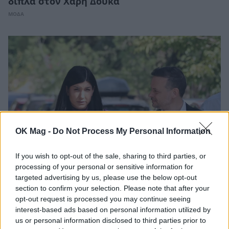
δίπλα στον Χάρη Δούκα
ΜΟΔΑ
OK Mag -
Do Not Process My Personal Information
If you wish to opt-out of the sale, sharing to third parties, or
processing of your personal or sensitive information for
Χάρης Δούκας – Γεωργία Πολυτάνου: Το
targeted advertising by us, please use the below opt-out
ειδύλλιο που τους οδηγεί στα σκαλιά της
section to confirm your selection. Please note that after your
εκκλησίας
opt-out request is processed you may continue seeing
PEOPLE
interest-based ads based on personal information utilized by
us or personal information disclosed to third parties prior to