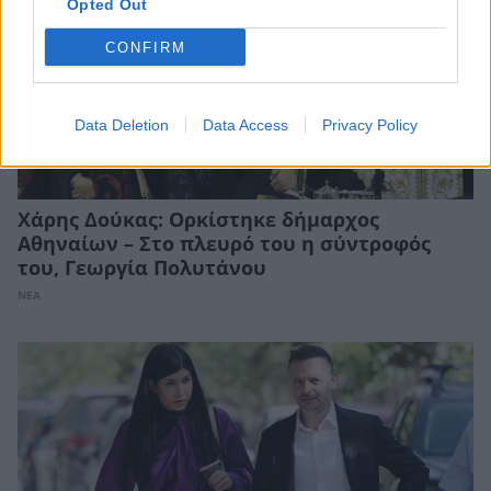
Opted Out
CONFIRM
Data Deletion
Data Access
Privacy Policy
Χάρης Δούκας: Ορκίστηκε δήμαρχος
Αθηναίων – Στο πλευρό του η σύντροφός
του, Γεωργία Πολυτάνου
ΝΕΑ