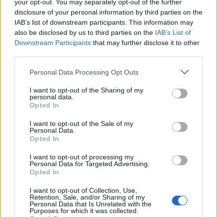
your opt-out. You may separately opt-out of the further
disclosure of your personal information by third parties on the
IAB’s list of downstream participants. This information may
also be disclosed by us to third parties on the
IAB’s List of
Downstream Participants
that may further disclose it to other
third parties.
Personal Data Processing Opt Outs
I want to opt-out of the Sharing of my
personal data.
Opted In
I want to opt-out of the Sale of my
Γεωργία Πολυτάνου: Με chic κόκκινο σύνολο
Personal Data.
Opted In
και τσάντα Chanel στην ορκωμοσία του
Χάρη Δούκα
I want to opt-out of processing my
Personal Data for Targeted Advertising.
ΜΟΔΑ
Opted In
I want to opt-out of Collection, Use,
Retention, Sale, and/or Sharing of my
Personal Data that Is Unrelated with the
Purposes for which it was collected.