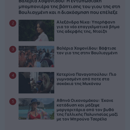
Βαλέρια Χοψονίδου: Η εντυπωσιακή
μπομπονιέρα της βάπτισης του γιου της στη
Βουλιαγμένη και η διακόσμηση που επέλεξε
Αλεξάνδρα Νίκα: Υπερήφανη
2
για το νέο επαγγελματικό βήμα
της αδερφής της, Νταίζη
Βαλέρια Χοψονίδου: Bάφτισε
3
τον γιο της στην Βουλιαγμένη
Κατερίνα Παναγοπούλου: Πιο
4
γυμνασμένη από ποτε στα
σοκάκια της Μυκόνου
Αθηνά Οικονομάκου: Έκανε
5
κατάδυση και μάζεψε
μαργαριτάρια από τον βυθό
της Γαλλικής Πολυνησίας μαζί
με τον Μπρούνο Τσερέλα