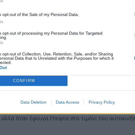
In
o opt-out of the Sale of my Personal Data.
In
to opt-out of processing my Personal Data for Targeted
ing.
In
o opt-out of Collection, Use, Retention, Sale, and/or Sharing
ersonal Data that Is Unrelated with the Purposes for which it
lected.
Out
CONFIRM
α, στις 23 Μαρτίου, όταν ξεκίνησε το πρώτο lockdo
α ξεχάσω ποτέ. Πήγαινα στο πατρικό μου να τον δω, 
Data Deletion
Data Access
Privacy Policy
 πάρει μια αγγελική μορφή και δεν με γνώριζε. Κάθε
 αλλά όταν έφευγα έπεφτα στο τιμόνι του αυτοκινή