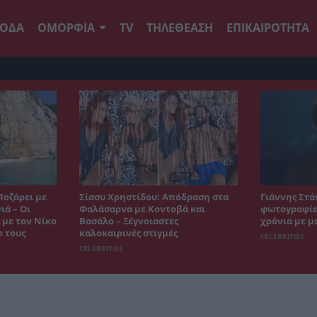
ΟΔΑ
ΟΜΟΡΦΙΑ
TV
ΤΗΛΕΘΕΑΣΗ
ΕΠΙΚΑΙΡΟΤΗΤΑ
Ποζάρει με
Σίσσυ Χρηστίδου: Απόδραση στα
Γιάννης Στά
ιά – Οι
Φαλάσαρνα με Κοντοβά και
φωτογραφία 
 με τον Νίκο
Βασάλο – Ξέγνοιαστες
χρόνια με μ
ο τους
καλοκαιρινές στιγμές
CELEBRITIES
CELEBRITIES