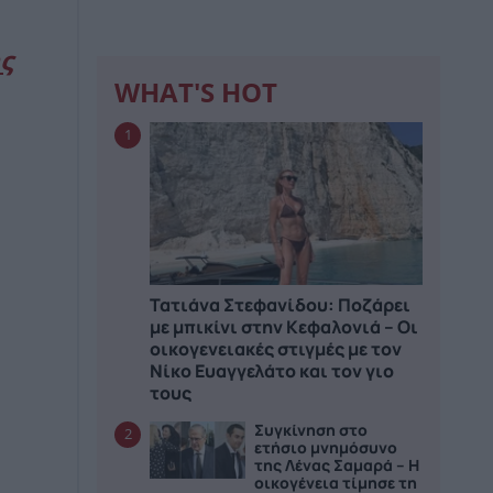
ς
WHAT'S HOT
1
Τατιάνα Στεφανίδου: Ποζάρει
με μπικίνι στην Κεφαλονιά – Οι
οικογενειακές στιγμές με τον
Νίκο Ευαγγελάτο και τον γιο
τους
Συγκίνηση στο
2
ετήσιο μνημόσυνο
της Λένας Σαμαρά – Η
οικογένεια τίμησε τη