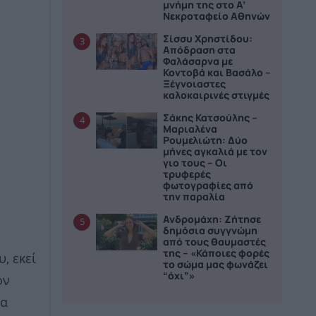
μνήμη της στο Α’
Νεκροταφείο Αθηνών
Σίσσυ Χρηστίδου:
3
Απόδραση στα
Φαλάσαρνα με
Κοντοβά και Βασάλο –
Ξέγνοιαστες
καλοκαιρινές στιγμές
Σάκης Κατσούλης –
4
Μαριαλένα
Ρουμελιώτη: Δύο
μήνες αγκαλιά με τον
γιο τους – Οι
τρυφερές
φωτογραφίες από
την παραλία
Ανδρομάχη: Ζήτησε
5
δημόσια συγγνώμη
από τους θαυμαστές
της – «Κάποιες φορές
, εκεί
το σώμα μας φωνάζει
“όχι”»
ον
ια