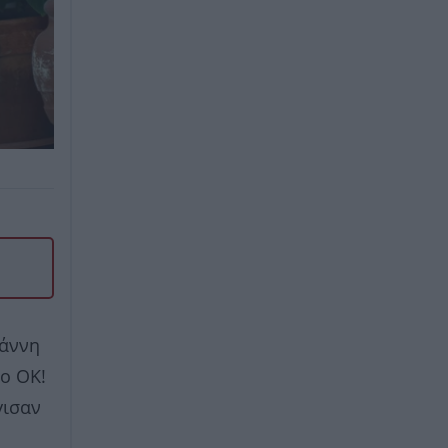
ιάννη
ο ΟΚ!
γισαν