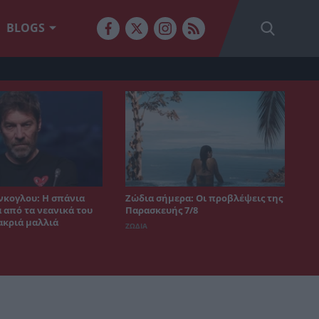
BLOGS
νκογλου: Η σπάνια
Ζώδια σήμερα: Οι προβλέψεις της
από τα νεανικά του
Παρασκευής 7/8
ακριά μαλλιά
ΖΩΔΙΑ