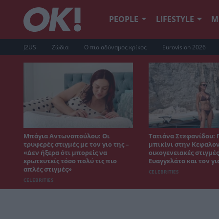
PEOPLE
LIFESTYLE
Μ
J2US
Ζώδια
Ο πιο αδύναμος κρίκος
Eurovision 2026
Μπάγια Αντωνοπούλου: Οι
Τατιάνα Στεφανίδου: 
τρυφερές στιγμές με τον γιο της –
μπικίνι στην Κεφαλον
«Δεν ήξερα ότι μπορείς να
οικογενειακές στιγμές
ερωτευτείς τόσο πολύ τις πιο
Ευαγγελάτο και τον γι
απλές στιγμές»
CELEBRITIES
CELEBRITIES