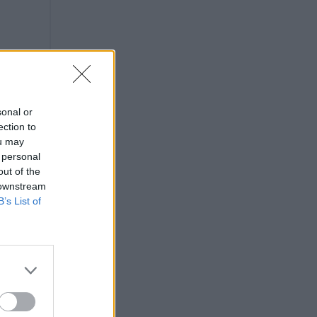
sonal or
ection to
ou may
 personal
out of the
 downstream
B’s List of