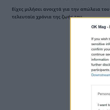
Είχες μιλήσει ανοιχτά για την απώλεια το
τελευταία χρόνια της ζωής του.
OK Mag -
If you wish 
sensitive in
confirm you
continue se
information 
further disc
participants
Downstream 
Persona
I want t