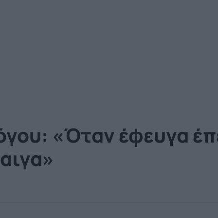
γου: «Όταν έφευγα έπ
λαιγα»