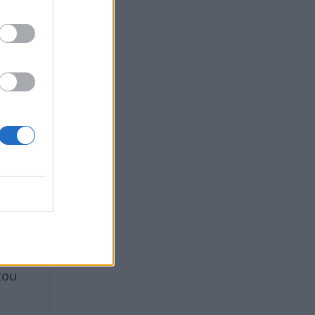
wn. H
με
 φορά
του