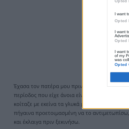
Opted 
I want t
Opted 
I want 
Advertis
Opted 
I want t
of my P
was col
Opted 
Έχασα τον πατέρα μου πριν από τέσσερα χρόνι
περίοδος που είχε άνοια είναι κάτι που δεν θ
κοίταζε με εκείνα τα γλυκά ματάκια που είχαν
πήγαινα προετοιμασμένη να το αντιμετωπίσω,
και έκλαιγα πριν ξεκινήσω.