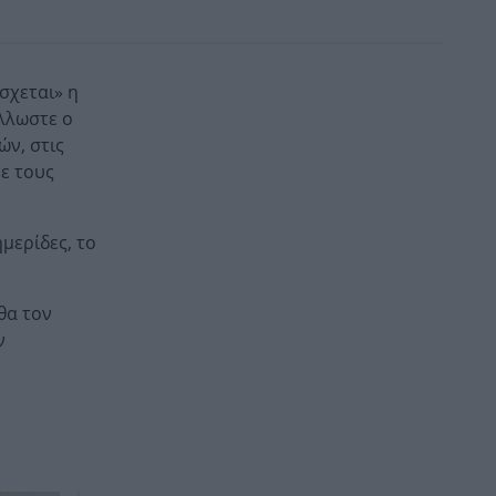
σχεται» η
άλλωστε ο
ών, στις
με τους
μερίδες, το
θα τον
ν