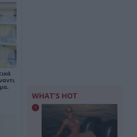
τικά
ναντι
μα.
WHAT'S HOT
1