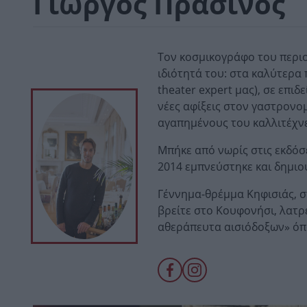
Γιώργος Πράσινος
Τον κοσμικογράφο του περιο
ιδιότητά του: στα καλύτερα 
theater expert μας), σε επι
νέες αφίξεις στον γαστρονομ
αγαπημένους του καλλιτέχνε
Μπήκε από νωρίς στις εκδόσε
2014 εμπνεύστηκε και δημιο
Γέννημα-θρέμμα Κηφισιάς, σπ
βρείτε στο Κουφονήσι, λατρε
αθεράπευτα αισιόδοξων» όπω