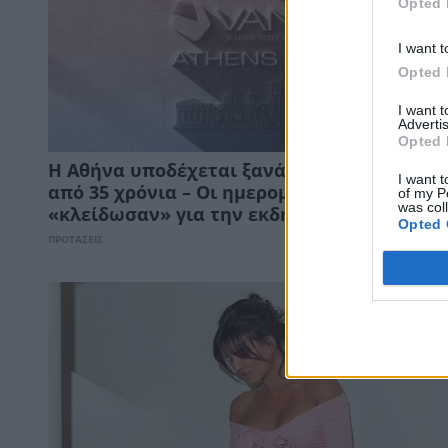
Opted 
I want t
Opted 
I want 
Advertis
Opted 
Η Αθήνα υποδέχεται ξανά το WTA Tour έπε
I want t
από 35 χρόνια – Οι ημερομηνίες που
of my P
was col
«κλείδωσαν» για την εκδήλωση
Opted 
ΠΡΟΤΑΣΕΙΣ