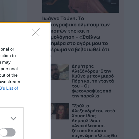
Ιωάννα Τούνη: Το
φωτογραφικό άλμπουμ των
διακοπών της και η
εξομολόγηση – «Στέλνω
καλημέρα στο αγόρι μου το
ξημέρωμα να βεβαιωθεί ότι
sonal or
ζω»
ection to
ou may
ο ΟΚ!
Δημήτρης
2
 personal
Αλεξάνδρου: Στην
out of the
Κύθνο με τον μικρό
Πάρη και τη νταντά
 downstream
του – Οι
B’s List of
φωτογραφίες από
την παραλία
Τζούλια
3
Αλεξανδράτου κατά
Χρυσηίδας
Δημουλίδου:
«Ανακάλεσε και
ζήτησε δημόσια
συγγνώμη αλλιώς θα