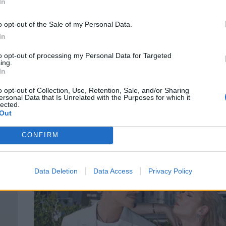
In
o opt-out of the Sale of my Personal Data.
In
to opt-out of processing my Personal Data for Targeted
ing.
In
ιτα
Βίκυ Κάβουρα – Γιώργος Τζαβέλλας: Το
o opt-out of Collection, Use, Retention, Sale, and/or Sharing
άλμπουμ του λαμπερού γάμου τους!
ersonal Data that Is Unrelated with the Purposes for which it
lected.
CELEBRITIES
Out
CONFIRM
Data Deletion
Data Access
Privacy Policy