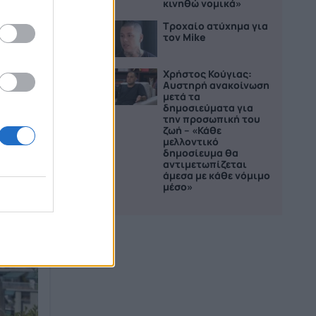
κινηθώ νομικά»
Τροχαίο ατύχημα για
4
τον Mike
Χρήστος Κούγιας:
5
Αυστηρή ανακοίνωση
μετά τα
δημοσιεύματα για
την προσωπική του
ζωή – «Κάθε
μελλοντικό
δημοσίευμα θα
αντιμετωπίζεται
άμεσα με κάθε νόμιμο
μέσο»