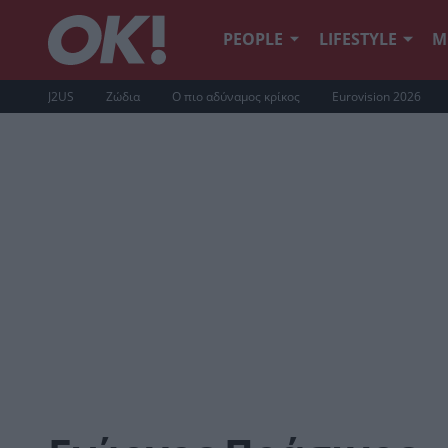
PEOPLE
LIFESTYLE
Μ
J2US
Ζώδια
Ο πιο αδύναμος κρίκος
Eurovision 2026