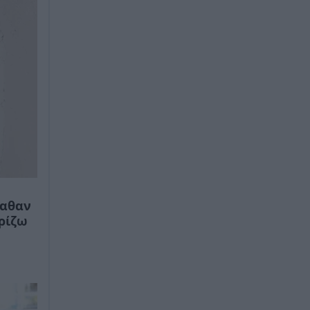
μαθαν
ρίζω