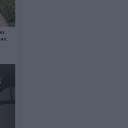
να
 να