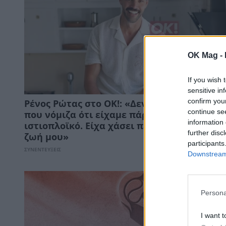
OK Mag -
If you wish 
sensitive in
confirm you
Ρένος Ρώτας στο ΟΚ!: «Δεν θα ξεχάσω μία 
continue se
που νόμιζα ότι είχαμε πάρει φωτιά στο
information 
ιστιοπλοϊκό. Είχα χάσει πέντε χρόνια από 
further disc
ζωή μου»
participants
ΣΥΝΕΝΤΕΥΞΕΙΣ
Downstream 
Persona
I want t