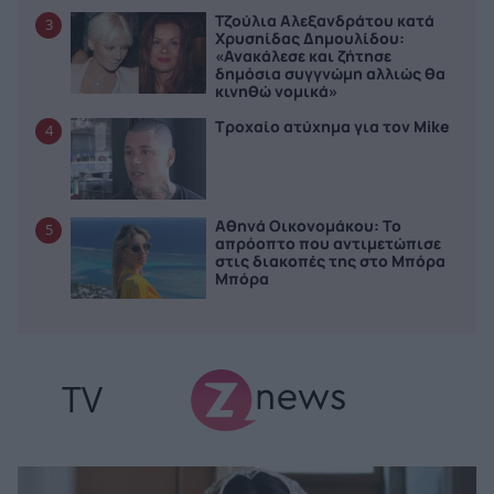
Τζούλια Αλεξανδράτου κατά
3
Χρυσηίδας Δημουλίδου:
«Ανακάλεσε και ζήτησε
δημόσια συγγνώμη αλλιώς θα
κινηθώ νομικά»
Τροχαίο ατύχημα για τον Mike
4
Αθηνά Οικονομάκου: Το
5
απρόοπτο που αντιμετώπισε
στις διακοπές της στο Μπόρα
Μπόρα
TV