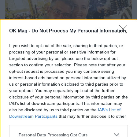
OK Mag -
Do Not Process My Personal Information
If you wish to opt-out of the sale, sharing to third parties, or
processing of your personal or sensitive information for
targeted advertising by us, please use the below opt-out
section to confirm your selection. Please note that after your
opt-out request is processed you may continue seeing
Ελένη Φωτοπούλου: Η δημόσια ερωτική
interest-based ads based on personal information utilized by
εξομολόγηση στον Άκη Παυλόπουλο για τη
us or personal information disclosed to third parties prior to
γιορτή του – «Είναι ο φύλακας άγγελος όσων
your opt-out. You may separately opt-out of the further
βρίσκονται κοντά του»
disclosure of your personal information by third parties on the
CELEBRITIES
IAB’s list of downstream participants. This information may
also be disclosed by us to third parties on the
IAB’s List of
Downstream Participants
that may further disclose it to other
third parties.
Personal Data Processing Opt Outs