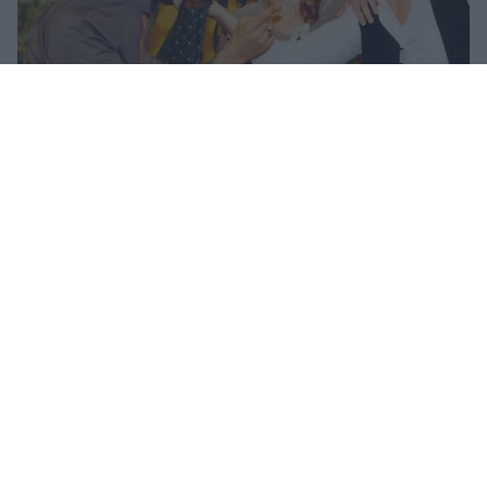
Κωνσταντίνου και Ελένης: Σπάνια backstage
βίντεο από τα γυρίσματα της σειράς