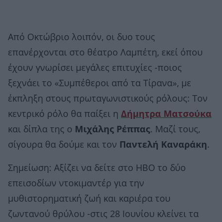
Από Οκτώβριο λοιπόν, οι δυο τους
επανέρχονται στο θέατρο Λαμπέτη, εκεί όπου
έχουν γνωρίσει μεγάλες επιτυχίες -ποιος
ξεχνάει το «Συμπέθεροι από τα Τίρανα», με
έκπληξη στους πρωταγωνιστικούς ρόλους: Τον
κεντρικό ρόλο θα παίξει η
Δήμητρα Ματσούκα
και δίπλα της ο
Μιχάλης Ρέππας
. Μαζί τους,
σίγουρα θα δούμε και τον
Παντελή Καναράκη
.
Σημείωση: Αξίζει να δείτε στο HBO το δύο
επεισοδίων ντοκιμαντέρ για την
μυθιστορηματική ζωή και καριέρα του
ζωντανού θρύλου -στις 28 Ιουνίου κλείνει τα