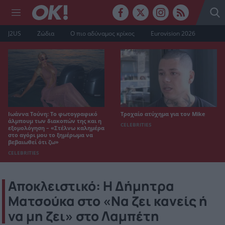
J2US
Ζώδια
Ο πιο αδύναμος κρίκος
Eurovision 2026
Ιωάννα Τούνη: Το φωτογραφικό
Τροχαίο ατύχημα για τον Mike
άλμπουμ των διακοπών της και η
CELEBRITIES
εξομολόγηση – «Στέλνω καλημέρα
στο αγόρι μου το ξημέρωμα να
βεβαιωθεί ότι ζω»
CELEBRITIES
Αποκλειστικό: Η Δήμητρα
Ματσούκα στο «Να ζει κανείς ή
να μη ζει» στο Λαμπέτη