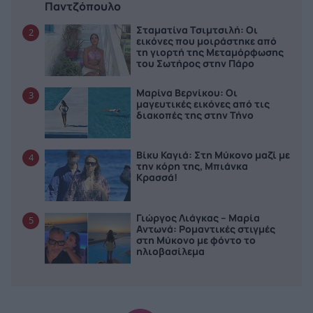
Παντζόπουλο
Σταματίνα Τσιμτσιλή: Οι
2
εικόνες που μοιράστηκε από
τη γιορτή της Μεταμόρφωσης
του Σωτήρος στην Πάρο
Μαρίνα Βερνίκου: Οι
3
μαγευτικές εικόνες από τις
διακοπές της στην Τήνο
Βίκυ Καγιά: Στη Μύκονο μαζί με
4
την κόρη της, Μπιάνκα
Κρασσά!
Γιώργος Λιάγκας – Μαρία
5
Αντωνά: Ρομαντικές στιγμές
στη Μύκονο με φόντο το
ηλιοβασίλεμα