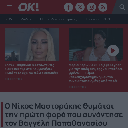
J2US
Ζώδια
Ο πιο αδύναμος κρίκος
Eurovision 2026
Έλενα Τσαβαλιά: Νοσταλγεί τις
Μαρία Κορινθίου: Η εξομολόγηση
διακοπές της στα Κουφονήσια –
για την απόφασή της να «πατήσει
«Από τότε έχω να πάω διακοπές»
φρένο» – «Είμαι
καταευχαριστημένη και πιο
CELEBRITIES
συνειδητοποιημένη από ποτέ»
CELEBRITIES
Ο Νίκος Μαστοράκης θυμάται
την πρώτη φορά που συνάντησε
τον Βαγγέλη Παπαθανασίου