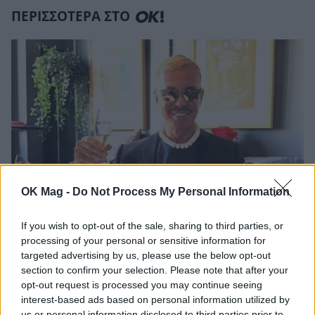
ΠΕΡΙΣΣΟΤΕΡΑ ΣΤΟ
OK Mag -
Do Not Process My Personal Information
If you wish to opt-out of the sale, sharing to third parties, or
Λάκης Γαβαλάς: Η ανάρτηση για τα 74α
processing of your personal or sensitive information for
γενέθλιά του – «Ευγνώμων για όλα τα
targeted advertising by us, please use the below opt-out
συμβάντα της ζωής μου»
section to confirm your selection. Please note that after your
CELEBRITIES
opt-out request is processed you may continue seeing
interest-based ads based on personal information utilized by
us or personal information disclosed to third parties prior to