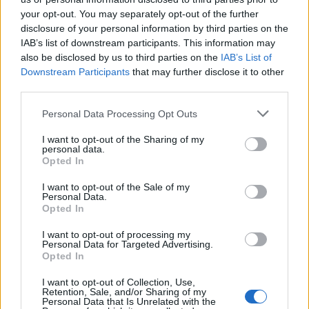
your opt-out. You may separately opt-out of the further
disclosure of your personal information by third parties on the
IAB’s list of downstream participants. This information may
also be disclosed by us to third parties on the
IAB’s List of
Downstream Participants
that may further disclose it to other
third parties.
Personal Data Processing Opt Outs
I want to opt-out of the Sharing of my
personal data.
Opted In
Έλενα Τσαβαλιά: Νοσταλγεί τις διακοπές της
I want to opt-out of the Sale of my
στα Κουφονήσια – «Από τότε έχω να πάω
Personal Data.
διακοπές»
Opted In
CELEBRITIES
I want to opt-out of processing my
Personal Data for Targeted Advertising.
Opted In
I want to opt-out of Collection, Use,
Retention, Sale, and/or Sharing of my
Personal Data that Is Unrelated with the