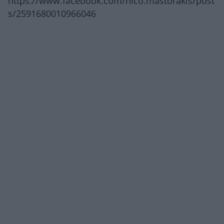
https://www.facebook.com/nico.mastorakis/post
s/2591680010966046