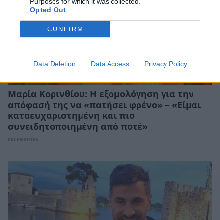
Purposes for which it was collected.
Opted Out
CONFIRM
Data Deletion
Data Access
Privacy Policy
Μαρία Κορινθίου: Η εξομολόγηση για την
απόφασή της να «πατήσει φρένο» – «Είμαι
καταευχαριστημένη και πιο
συνειδητοποιημένη από ποτέ»
CELEBRITIES