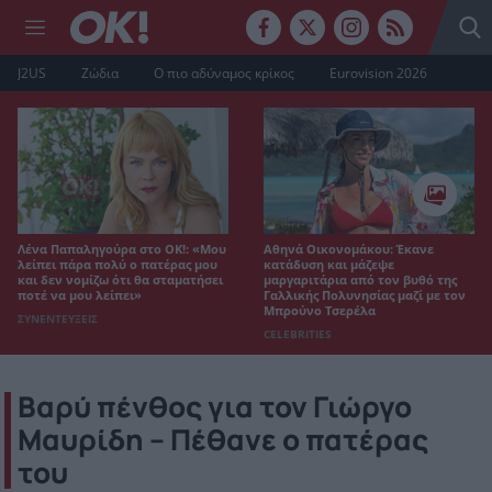
J2US
Ζώδια
Ο πιο αδύναμος κρίκος
Eurovision 2026
Λένα Παπαληγούρα στο ΟΚ!: «Μου
Αθηνά Οικονομάκου: Έκανε
λείπει πάρα πολύ ο πατέρας μου
κατάδυση και μάζεψε
και δεν νομίζω ότι θα σταματήσει
μαργαριτάρια από τον βυθό της
ποτέ να μου λείπει»
Γαλλικής Πολυνησίας μαζί με τον
Μπρούνο Τσερέλα
ΣΥΝΕΝΤΕΥΞΕΙΣ
CELEBRITIES
Βαρύ πένθος για τον Γιώργο
Μαυρίδη – Πέθανε ο πατέρας
του