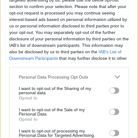
targeted advertising by us, please use the below opt-out
section to confirm your selection. Please note that after your
opt-out request is processed you may continue seeing
interest-based ads based on personal information utilized by
us or personal information disclosed to third parties prior to
your opt-out. You may separately opt-out of the further
disclosure of your personal information by third parties on the
IAB’s list of downstream participants. This information may
Αθηνά Οικονομάκου: Έκανε κατάδυση και
also be disclosed by us to third parties on the
IAB’s List of
μάζεψε μαργαριτάρια από τον βυθό της
Downstream Participants
that may further disclose it to other
Γαλλικής Πολυνησίας μαζί με τον Μπρούνο
third parties.
Τσερέλα
CELEBRITIES
Personal Data Processing Opt Outs
I want to opt-out of the Sharing of my
personal data.
Opted In
I want to opt-out of the Sale of my
Personal Data.
Opted In
I want to opt-out of processing my
Personal Data for Targeted Advertising.