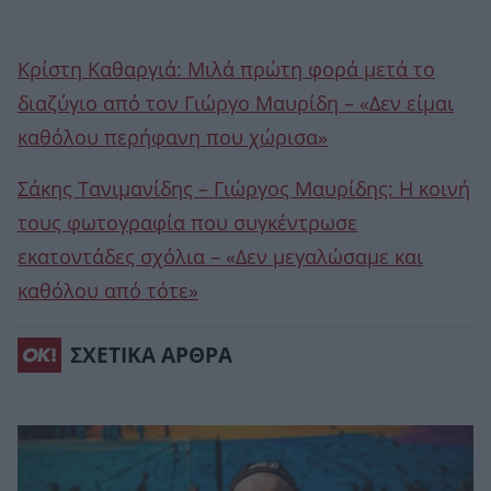
Κρίστη Καθαργιά: Μιλά πρώτη φορά μετά το
διαζύγιο από τον Γιώργο Μαυρίδη – «Δεν είμαι
καθόλου περήφανη που χώρισα»
Σάκης Τανιμανίδης – Γιώργος Μαυρίδης: H κοινή
τους φωτογραφία που συγκέντρωσε
εκατοντάδες σχόλια – «Δεν μεγαλώσαμε και
καθόλου από τότε»
ΣΧΕΤΙΚΑ ΑΡΘΡΑ