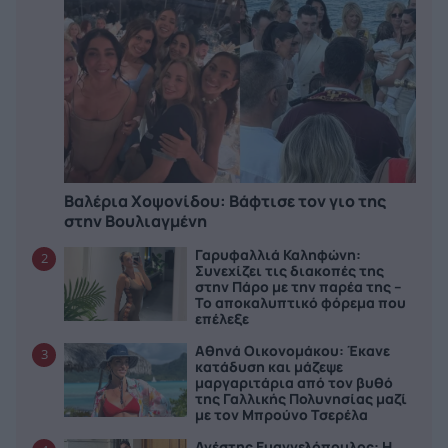
Βαλέρια Χοψονίδου: Bάφτισε τον γιο της
στην Βουλιαγμένη
Γαρυφαλλιά Καληφώνη:
2
Συνεχίζει τις διακοπές της
στην Πάρο με την παρέα της –
Το αποκαλυπτικό φόρεμα που
επέλεξε
Αθηνά Οικονομάκου: Έκανε
3
κατάδυση και μάζεψε
μαργαριτάρια από τον βυθό
της Γαλλικής Πολυνησίας μαζί
με τον Μπρούνο Τσερέλα
Ανέστης Ευαγγελόπουλος: Η