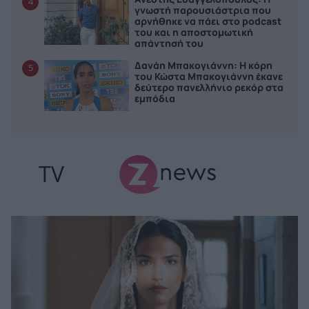
4
γνωστή παρουσιάστρια που
αρνήθηκε να πάει στο podcast
του και η αποστομωτική
απάντησή του
Δανάη Μπακογιάννη: Η κόρη
5
του Κώστα Μπακογιάννη έκανε
δεύτερο πανελλήνιο ρεκόρ στα
εμπόδια
TV