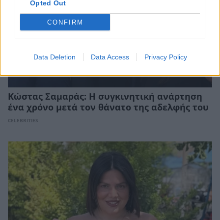
Opted Out
CONFIRM
Data Deletion
Data Access
Privacy Policy
Κώστας Σαμαράς: Η συγκινητική ανάρτηση
ένα χρόνο μετά τον θάνατο της αδελφής του
CELEBRITIES