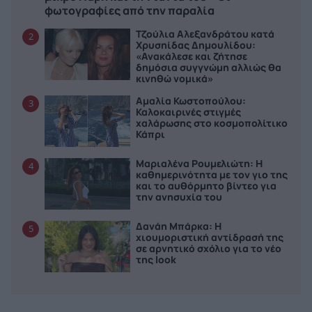
φωτογραφίες από την παραλία
Τζούλια Αλεξανδράτου κατά
2
Χρυσηίδας Δημουλίδου:
«Ανακάλεσε και ζήτησε
δημόσια συγγνώμη αλλιώς θα
κινηθώ νομικά»
Αμαλία Κωστοπούλου:
3
Καλοκαιρινές στιγμές
χαλάρωσης στο κοσμοπολίτικο
Κάπρι
Μαριαλένα Ρουμελιώτη: Η
4
καθημερινότητα με τον γιο της
και το αυθόρμητο βίντεο για
την ανησυχία του
Δανάη Μπάρκα: Η
5
χιουμοριστική αντίδρασή της
σε αρνητικό σχόλιο για το νέο
της look