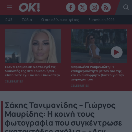
J2US
Ζώδια
Ο πιο αδύναμος κρίκος
Eurovision 2026
Έλενα Τσαβαλιά: Νοσταλγεί τις
Μαριαλένα Ρουμελιώτη: Η
διακοπές της στα Κουφονήσια –
καθημερινότητα με τον γιο της
«Από τότε έχω να πάω διακοπές»
και το αυθόρμητο βίντεο για την
ανησυχία του
CELEBRITIES
CELEBRITIES
Σάκης Τανιμανίδης – Γιώργος
Μαυρίδης: H κοινή τους
φωτογραφία που συγκέντρωσε
εκατοντάδες σχόλια – «Δεν