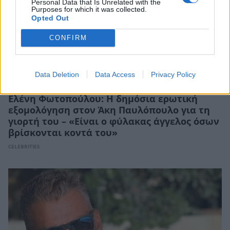
Personal Data that Is Unrelated with the
Purposes for which it was collected.
Opted Out
CONFIRM
Data Deletion
Data Access
Privacy Policy
Ελένη Φωτοπούλου: Η δημόσια ερωτική
εξομολόγηση στον Άκη Παυλόπουλο για τη
γιορτή του – «Είναι ο φύλακας άγγελος όσων
βρίσκονται κοντά του»
CELEBRITIES