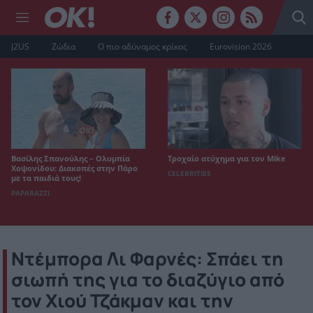
J2US
Ζώδια
Ο πιο αδύναμος κρίκος
Eurovision 2026
Βασίλης Σπανούλης – Ολυμπία
Τροχαίο ατύχημα για τον Mike
Χοψονίδου: Διακοπές στην Πάρο
CELEBRITIES
με τα παιδιά τους!
PAPARAZZI
Ντέμπορα Λι Φαρνές: Σπάει τη
σιωπή της για το διαζύγιο από
τον Χιού Τζάκμαν και την