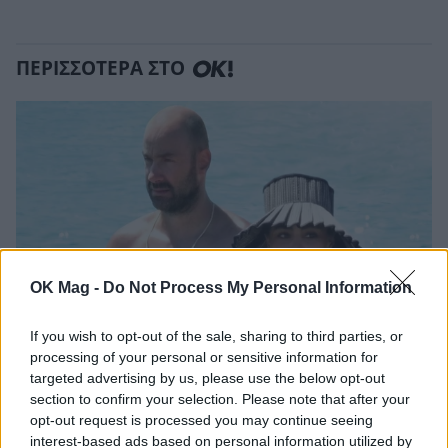
ΠΕΡΙΣΣΟΤΕΡΑ ΣΤΟ
OK Mag -
Do Not Process My Personal Information
If you wish to opt-out of the sale, sharing to third parties, or
processing of your personal or sensitive information for
Βασίλης Σπανούλης – Ολυμπία Χοψονίδου:
targeted advertising by us, please use the below opt-out
Διακοπές στην Πάρο με τα παιδιά τους!
section to confirm your selection. Please note that after your
opt-out request is processed you may continue seeing
PAPARAZZI
interest-based ads based on personal information utilized by