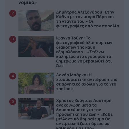
νομικά»
Δημήτρης Αλεξάνδρου: Στην
2
Κύθνο με τον μικρό Πάρη και
τη νταντά του – Οι
φωτογραφίες από την παραλία
Ιωάννα Τούνη: Το
3
φωτογραφικό άλμπουμ των
διακοπών της και η
εξομολόγηση – «Στέλνω
καλημέρα στο αγόρι μου το
ξημέρωμα να βεβαιωθεί ότι
ζω»
Δανάη Μπάρκα: Η
4
χιουμοριστική αντίδρασή της
σε αρνητικό σχόλιο για το νέο
της look
Χρήστος Κούγιας: Αυστηρή
5
ανακοίνωση μετά τα
δημοσιεύματα για την
προσωπική του ζωή – «Κάθε
μελλοντικό δημοσίευμα θα
αντιμετωπίζεται άμεσα με
κάθε νόμιμο μέσο»