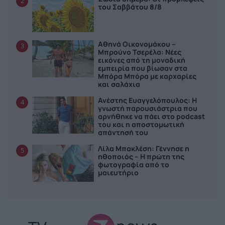
2
του Σαββάτου 8/8
Αθηνά Οικονομάκου –
3
Μπρούνο Τσερέλα: Νέες
εικόνες από τη μοναδική
εμπειρία που βίωσαν στα
Μπόρα Μπόρα με καρχαρίες
και σαλάχια
Ανέστης Ευαγγελόπουλος: Η
4
γνωστή παρουσιάστρια που
αρνήθηκε να πάει στο podcast
του και η αποστομωτική
απάντησή του
Λίλα Μπακλέση: Γέννησε η
5
ηθοποιός – Η πρώτη της
φωτογραφία από το
μαιευτήριο