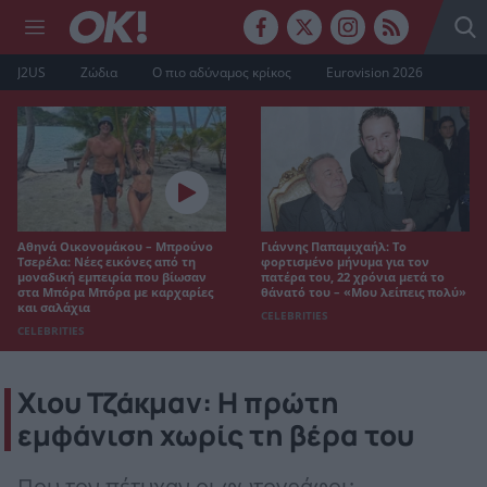
J2US
Ζώδια
Ο πιο αδύναμος κρίκος
Eurovision 2026
Αθηνά Οικονομάκου – Μπρούνο
Γιάννης Παπαμιχαήλ: Το
Τσερέλα: Νέες εικόνες από τη
φορτισμένο μήνυμα για τον
μοναδική εμπειρία που βίωσαν
πατέρα του, 22 χρόνια μετά το
στα Μπόρα Μπόρα με καρχαρίες
θάνατό του – «Μου λείπεις πολύ»
και σαλάχια
CELEBRITIES
CELEBRITIES
Χιου Τζάκμαν: Η πρώτη
εμφάνιση χωρίς τη βέρα του