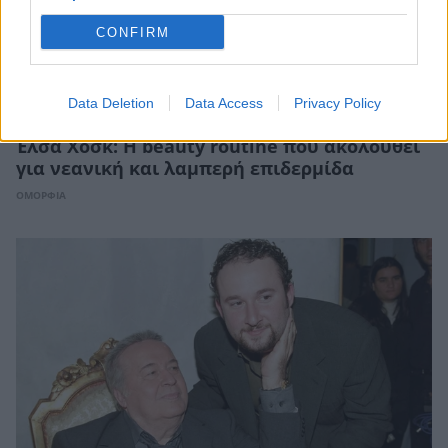
CONFIRM
Data Deletion
Data Access
Privacy Policy
Έλσα Χοσκ: Η beauty routine που ακολουθεί
για νεανική και λαμπερή επιδερμίδα
ΟΜΟΡΦΙΑ