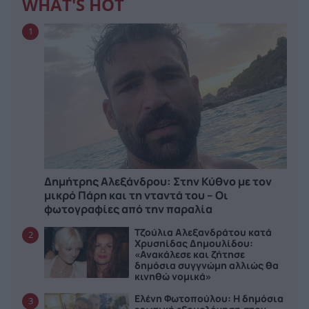
WHAT'S HOT
1
Δημήτρης Αλεξάνδρου: Στην Κύθνο με τον
μικρό Πάρη και τη νταντά του – Οι
φωτογραφίες από την παραλία
Τζούλια Αλεξανδράτου κατά
2
Χρυσηίδας Δημουλίδου:
«Ανακάλεσε και ζήτησε
δημόσια συγγνώμη αλλιώς θα
κινηθώ νομικά»
Ελένη Φωτοπούλου: Η δημόσια
3