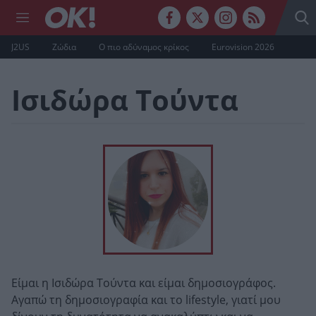
J2US
Ζώδια
Ο πιο αδύναμος κρίκος
Eurovision 2026
Ισιδώρα Τούντα
Είμαι η Ισιδώρα Τούντα και είμαι δημοσιογράφος.
Αγαπώ τη δημοσιογραφία και το lifestyle, γιατί μου