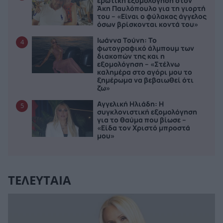
ερωτική εξομολόγηση στον
Άκη Παυλόπουλο για τη γιορτή
του – «Είναι ο φύλακας άγγελος
όσων βρίσκονται κοντά του»
Ιωάννα Τούνη: Το
4
φωτογραφικό άλμπουμ των
διακοπών της και η
εξομολόγηση – «Στέλνω
καλημέρα στο αγόρι μου το
ξημέρωμα να βεβαιωθεί ότι
ζω»
Αγγελική Ηλιάδη: Η
5
συγκλονιστική εξομολόγηση
για το θαύμα που βίωσε –
«Είδα τον Χριστό μπροστά
μου»
ΤΕΛΕΥΤΑΙΑ