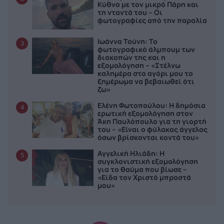
Κύθνο με τον μικρό Πάρη και
τη νταντά του – Οι
φωτογραφίες από την παραλία
Ιωάννα Τούνη: Το
3
φωτογραφικό άλμπουμ των
διακοπών της και η
εξομολόγηση – «Στέλνω
καλημέρα στο αγόρι μου το
ξημέρωμα να βεβαιωθεί ότι
ζω»
Ελένη Φωτοπούλου: Η δημόσια
4
ερωτική εξομολόγηση στον
Άκη Παυλόπουλο για τη γιορτή
του – «Είναι ο φύλακας άγγελος
όσων βρίσκονται κοντά του»
Αγγελική Ηλιάδη: Η
5
συγκλονιστική εξομολόγηση
για το θαύμα που βίωσε –
«Είδα τον Χριστό μπροστά
μου»