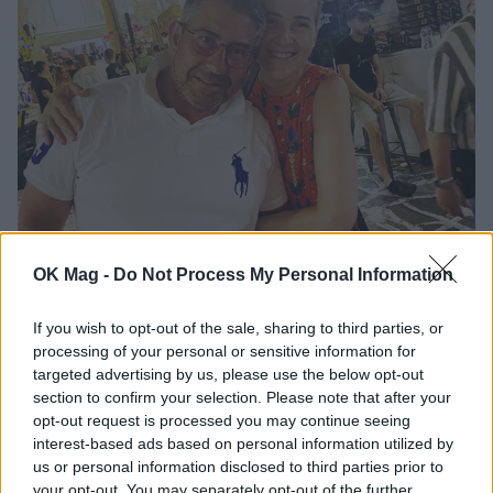
Ελένη Φωτοπούλου: Η δημόσια ερωτική
OK Mag -
Do Not Process My Personal Information
εξομολόγηση στον Άκη Παυλόπουλο για τη
γιορτή του – «Είναι ο φύλακας άγγελος όσων
βρίσκονται κοντά του»
If you wish to opt-out of the sale, sharing to third parties, or
processing of your personal or sensitive information for
CELEBRITIES
targeted advertising by us, please use the below opt-out
section to confirm your selection. Please note that after your
opt-out request is processed you may continue seeing
interest-based ads based on personal information utilized by
us or personal information disclosed to third parties prior to
your opt-out. You may separately opt-out of the further