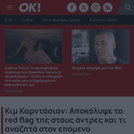
J2US
Ζώδια
Ο πιο αδύναμος κρίκος
Eurovision 2026
Ιωάννα Τούνη: Το φωτογραφικό
Τροχαίο ατύχημα για τον Mike
άλμπουμ των διακοπών της και η
CELEBRITIES
εξομολόγηση – «Στέλνω καλημέρα
στο αγόρι μου το ξημέρωμα να
βεβαιωθεί ότι ζω»
CELEBRITIES
Κιμ Καρντάσιαν: Αποκάλυψε το
red flag της στους άντρες και τι
αναζητά στον επόμενο