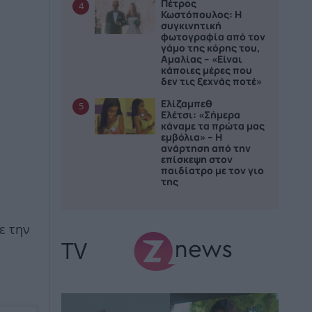
Πέτρος
4
Κωστόπουλος: Η
συγκινητική
φωτογραφία από τον
γάμο της κόρης του,
Αμαλίας – «Είναι
κάποιες μέρες που
δεν τις ξεχνάς ποτέ»
Ελίζαμπεθ
5
Ελέτσι: «Σήμερα
κάναμε τα πρώτα μας
εμβόλια» – Η
ανάρτηση από την
επίσκεψη στον
παιδίατρο με τον γιο
της
ε την
TV