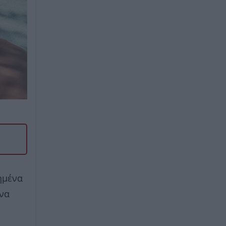
ημένα
 να