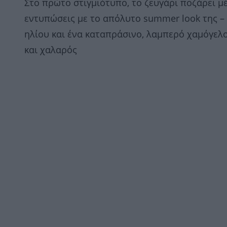
Στο πρώτο στιγμιότυπο, το ζευγάρι ποζάρει μέ
εντυπώσεις με το απόλυτο summer look της –
ηλίου και ένα καταπράσινο, λαμπερό χαμόγελο
και χαλαρός