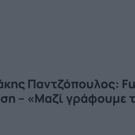
κης Παντζόπουλος: Full
ση – «Μαζί γράφουμε τ