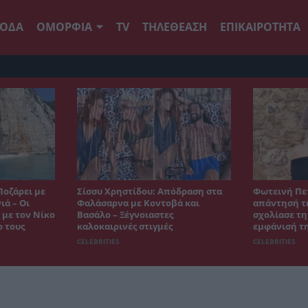
ΟΔΑ
ΟΜΟΡΦΙΑ
TV
ΤΗΛΕΘΕΑΣΗ
ΕΠΙΚΑΙΡΟΤΗΤΑ
Ποζάρει με
Σίσσυ Χρηστίδου: Απόδραση στα
Φωτεινή Πε
ιά – Οι
Φαλάσαρνα με Κοντοβά και
απάντησή τη
 με τον Νίκο
Βασάλο – Ξέγνοιαστες
σχολίασε τη
ο τους
καλοκαιρινές στιγμές
εμφάνισή τ
CELEBRITIES
CELEBRITIES