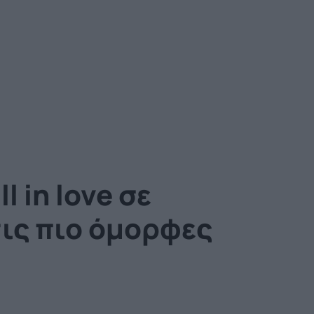
 in love σε
ις πιο όμορφες