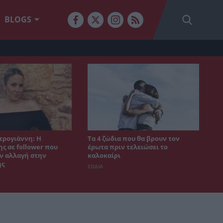
BLOGS
τρογιάννη: Η
Τα 4 ζώδια που θα βρουν τον
ς σε follower που
έρωτα πριν τελειώσει το
ν αλλαγή στην
καλοκαίρι
ης
ΖΩΔΙΑ