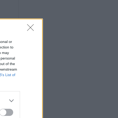
sonal or
ection to
ou may
 personal
out of the
 downstream
B’s List of