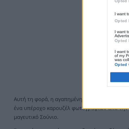
Opted 
I want t
Opted 
I want 
Advertis
Opted 
I want t
of my P
was col
Opted 
Αυτή τη φορά, η αγαπημένη παρουσιάστρια μοι
ένα υπέροχο καρουζέλ φωτογραφιών από την 
μαγευτικό Σούνιο.