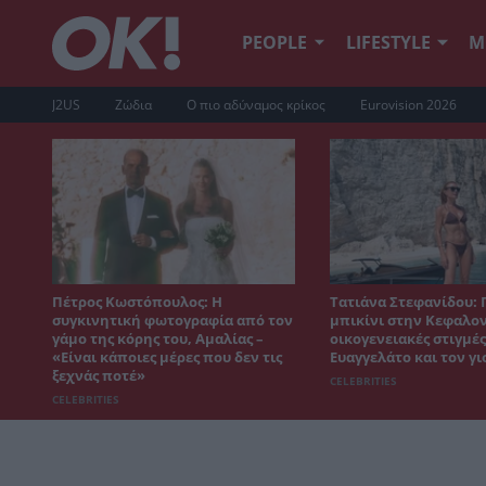
PEOPLE
LIFESTYLE
Μ
J2US
Ζώδια
Ο πιο αδύναμος κρίκος
Eurovision 2026
Πέτρος Κωστόπουλος: Η
Τατιάνα Στεφανίδου: 
συγκινητική φωτογραφία από τον
μπικίνι στην Κεφαλον
γάμο της κόρης του, Αμαλίας –
οικογενειακές στιγμές
«Είναι κάποιες μέρες που δεν τις
Ευαγγελάτο και τον γι
ξεχνάς ποτέ»
CELEBRITIES
CELEBRITIES