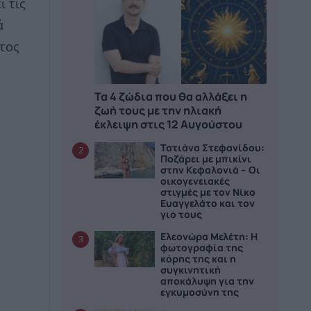
ι τις
ά
ετος
Τα 4 ζώδια που θα αλλάξει η
ζωή τους με την ηλιακή
έκλειψη στις 12 Αυγούστου
Τατιάνα Στεφανίδου:
2
Ποζάρει με μπικίνι
στην Κεφαλονιά – Οι
οικογενειακές
στιγμές με τον Νίκο
Ευαγγελάτο και τον
γιο τους
Ελεονώρα Μελέτη: Η
3
φωτογραφία της
κόρης της και η
συγκινητική
αποκάλυψη για την
εγκυμοσύνη της