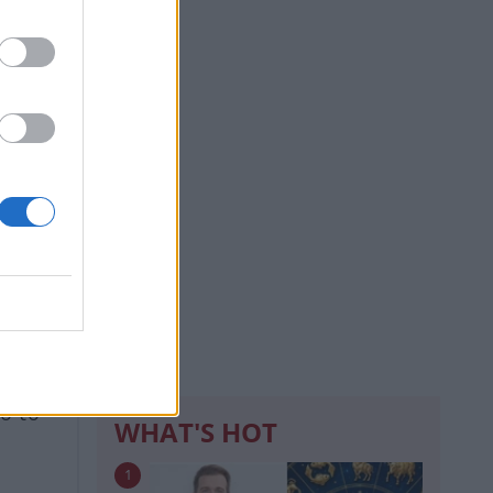
tagram
ό το
WHAT'S HOT
1