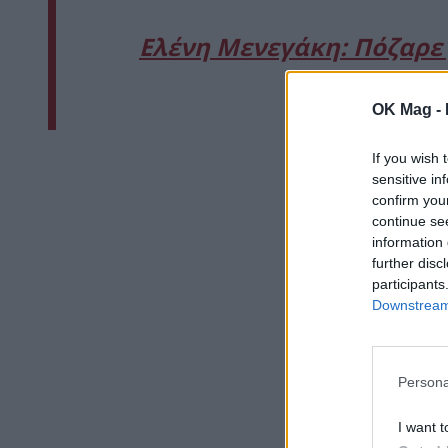
Ελένη Μενεγάκη: Πόζαρε
κα
OK Mag -
If you wish 
sensitive in
confirm you
continue se
information 
further disc
participants
Downstream 
Persona
I want t