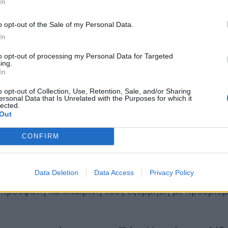
In
o opt-out of the Sale of my Personal Data.
In
to opt-out of processing my Personal Data for Targeted
ing.
In
o opt-out of Collection, Use, Retention, Sale, and/or Sharing
ersonal Data that Is Unrelated with the Purposes for which it
lected.
Out
CONFIRM
Data Deletion
Data Access
Privacy Policy
ράστηκε με τους διαδικτυακούς της φίλους στο Ins
πρόσφατη καλοκαιρινή τους εξόρμηση με προορισμ