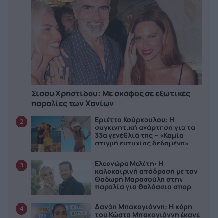
Σίσσυ Χρηστίδου: Με σκάφος σε εξωτικές
παραλίες των Χανίων
Εριέττα Κούρκουλου: Η
2
συγκινητική ανάρτηση για τα
33α γενέθλιά της – «Καμία
στιγμή ευτυχίας δεδομένη»
Ελεονώρα Μελέτη: Η
3
καλοκαιρινή απόδραση με τον
Θοδωρή Μαροσούλη στην
παραλία για θαλάσσια σπορ
Δανάη Μπακογιάννη: Η κόρη
4
του Κώστα Μπακογιάννη έκανε