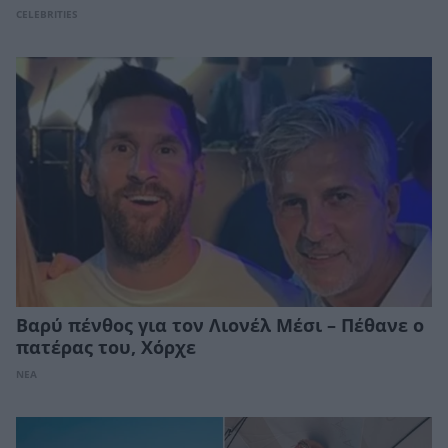
CELEBRITIES
Βαρύ πένθος για τον Λιονέλ Μέσι – Πέθανε ο
πατέρας του, Χόρχε
ΝΕΑ