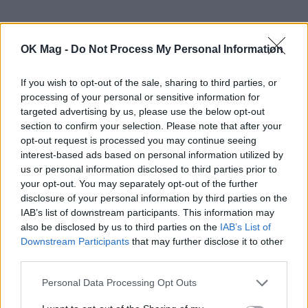
OK Mag -
Do Not Process My Personal Information
If you wish to opt-out of the sale, sharing to third parties, or
processing of your personal or sensitive information for
targeted advertising by us, please use the below opt-out
section to confirm your selection. Please note that after your
opt-out request is processed you may continue seeing
interest-based ads based on personal information utilized by
us or personal information disclosed to third parties prior to
Διαβάστε επίσης:
Ελένη Μενεγάκη: Το δημόσιο
your opt-out. You may separately opt-out of the further
μήνυμα που έστειλε στην φωτογραφία του
disclosure of your personal information by third parties on the
IAB’s list of downstream participants. This information may
Πέτρου Κωστόπουλου, για τον γάμο της
also be disclosed by us to third parties on the
IAB’s List of
κόρης του Αμαλίας
Downstream Participants
that may further disclose it to other
third parties.
ΣΧΕΤΙΚΑ ΑΡΘΡΑ
Personal Data Processing Opt Outs