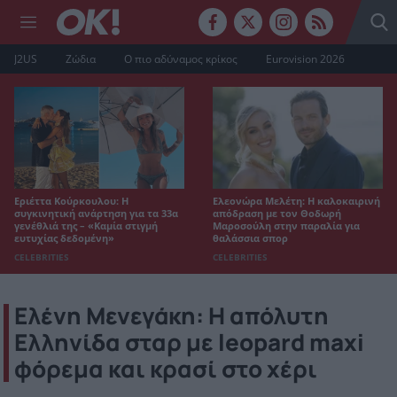
J2US
Ζώδια
Ο πιο αδύναμος κρίκος
Eurovision 2026
Εριέττα Κούρκουλου: Η
Ελεονώρα Μελέτη: Η καλοκαιρινή
συγκινητική ανάρτηση για τα 33α
απόδραση με τον Θοδωρή
γενέθλιά της – «Καμία στιγμή
Μαροσούλη στην παραλία για
ευτυχίας δεδομένη»
θαλάσσια σπορ
CELEBRITIES
CELEBRITIES
Ελένη Μενεγάκη: Η απόλυτη
Ελληνίδα σταρ με leopard maxi
φόρεμα και κρασί στο χέρι