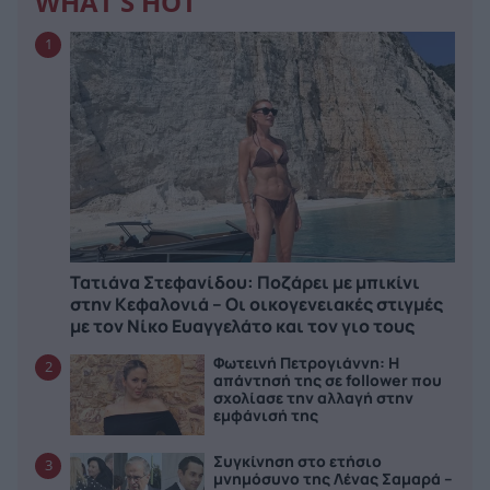
WHAT'S HOT
1
Τατιάνα Στεφανίδου: Ποζάρει με μπικίνι
στην Κεφαλονιά – Οι οικογενειακές στιγμές
με τον Νίκο Ευαγγελάτο και τον γιο τους
Φωτεινή Πετρογιάννη: Η
2
απάντησή της σε follower που
σχολίασε την αλλαγή στην
εμφάνισή της
Συγκίνηση στο ετήσιο
3
μνημόσυνο της Λένας Σαμαρά –