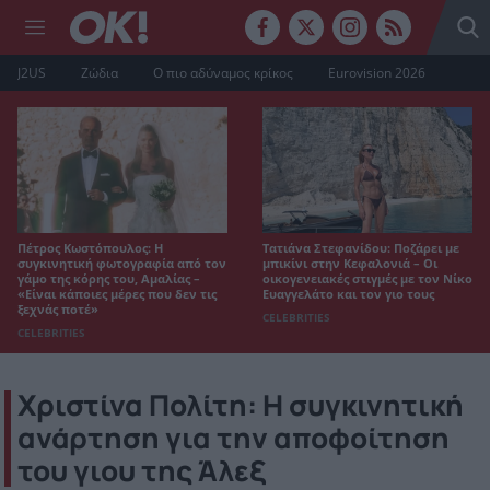
J2US
Ζώδια
Ο πιο αδύναμος κρίκος
Eurovision 2026
Πέτρος Κωστόπουλος: Η
Τατιάνα Στεφανίδου: Ποζάρει με
συγκινητική φωτογραφία από τον
μπικίνι στην Κεφαλονιά – Οι
γάμο της κόρης του, Αμαλίας –
οικογενειακές στιγμές με τον Νίκο
«Είναι κάποιες μέρες που δεν τις
Ευαγγελάτο και τον γιο τους
ξεχνάς ποτέ»
CELEBRITIES
CELEBRITIES
Χριστίνα Πολίτη: Η συγκινητική
ανάρτηση για την αποφοίτηση
του γιου της Άλεξ