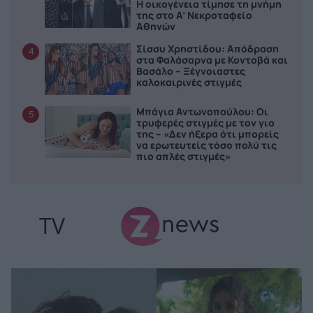
Η οικογένεια τίμησε τη μνήμη
της στο Α’ Νεκροταφείο
Αθηνών
Σίσσυ Χρηστίδου: Απόδραση
4
στα Φαλάσαρνα με Κοντοβά και
Βασάλο – Ξέγνοιαστες
καλοκαιρινές στιγμές
Μπάγια Αντωνοπούλου: Οι
5
τρυφερές στιγμές με τον γιο
της – «Δεν ήξερα ότι μπορείς
να ερωτευτείς τόσο πολύ τις
πιο απλές στιγμές»
TV