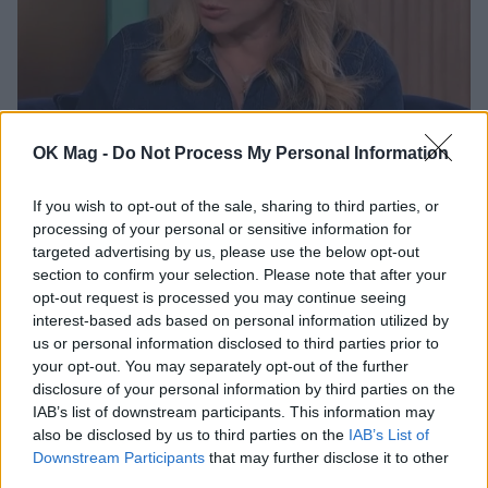
Χριστίνα Πολίτη: Η πρώτη συνέντευξη μετά
OK Mag -
Do Not Process My Personal Information
το unfollow με την Άννα Βίσση – «Δεν
αλλάζουν τα συναισθήματα από τη μια μέρα
στην άλλη»
If you wish to opt-out of the sale, sharing to third parties, or
processing of your personal or sensitive information for
CELEBRITIES
targeted advertising by us, please use the below opt-out
section to confirm your selection. Please note that after your
opt-out request is processed you may continue seeing
ΔΕΙΤΕ ΑΚΟΜΑ
interest-based ads based on personal information utilized by
us or personal information disclosed to third parties prior to
your opt-out. You may separately opt-out of the further
ΧΡΙΣΤΙΝΑ ΠΟΛΙΤΗ
disclosure of your personal information by third parties on the
IAB’s list of downstream participants. This information may
also be disclosed by us to third parties on the
IAB’s List of
Downstream Participants
that may further disclose it to other
third parties.