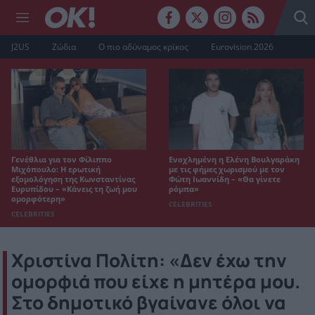
J2US
Ζώδια
Ο πιο αδύναμος κρίκος
Eurovision 2026
Γενέθλια για τον Φίλιππο
Ενοχλημένη η Ελένη Βουλγαράκη
Μιχόπουλο: Η ερωτική
με τις φήμες χωρισμού με τον
εξομολόγηση της Κωνσταντίνας
Φώτη Ιωαννίδη – «Θα γίνετε
Ευρυπίδου – «Κάνεις τη ζωή μου
ρόμπα»
ομορφότερη»
CELEBRITIES
CELEBRITIES
Χριστίνα Πολίτη: «Δεν έχω την
ομορφιά που είχε η μητέρα μου.
Στο δημοτικό βγαίνανε όλοι να