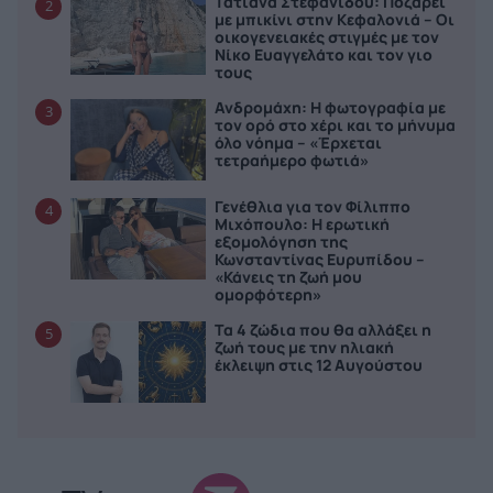
Τατιάνα Στεφανίδου: Ποζάρει
2
με μπικίνι στην Κεφαλονιά – Οι
οικογενειακές στιγμές με τον
Νίκο Ευαγγελάτο και τον γιο
τους
Ανδρομάχη: Η φωτογραφία με
3
τον ορό στο χέρι και το μήνυμα
όλο νόημα – «Έρχεται
τετραήμερο φωτιά»
Γενέθλια για τον Φίλιππο
4
Μιχόπουλο: Η ερωτική
εξομολόγηση της
Κωνσταντίνας Ευρυπίδου –
«Κάνεις τη ζωή μου
ομορφότερη»
Τα 4 ζώδια που θα αλλάξει η
5
ζωή τους με την ηλιακή
έκλειψη στις 12 Αυγούστου