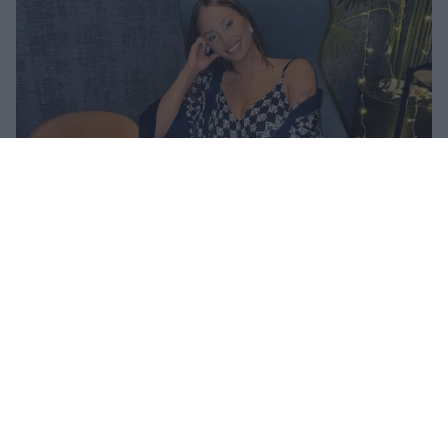
Ανδρομάχη: Η φωτογραφία με τον ορό στο χέρι και
το μήνυμα όλο νόημα – «Έρχεται τετραήμερο
φωτιά»