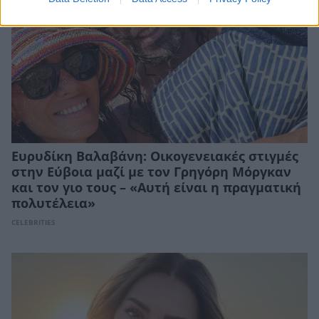
Ευρυδίκη Βαλαβάνη: Οικογενειακές στιγμές
στην Εύβοια μαζί με τον Γρηγόρη Μόργκαν
και τον γιο τους – «Αυτή είναι η πραγματική
πολυτέλεια»
CELEBRITIES