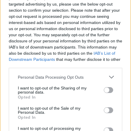
CELEBRITIES
targeted advertising by us, please use the below opt-out
section to confirm your selection. Please note that after your
opt-out request is processed you may continue seeing
interest-based ads based on personal information utilized by
us or personal information disclosed to third parties prior to
your opt-out. You may separately opt-out of the further
disclosure of your personal information by third parties on the
IAB’s list of downstream participants. This information may
also be disclosed by us to third parties on the
IAB’s List of
Downstream Participants
that may further disclose it to other
third parties.
Personal Data Processing Opt Outs
I want to opt-out of the Sharing of my
Αθηνά Οικονομάκου: Το απρόοπτο που
personal data.
Opted In
αντιμετώπισε στις διακοπές της στο Μπόρα
Μπόρα
I want to opt-out of the Sale of my
Personal Data.
CELEBRITIES
Opted In
I want to opt-out of processing my