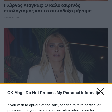
Γιώργος Λιάγκας: Ο καλοκαιρινός
απολογισμός και το αισιόδοξο μήνυμα
CELEBRITIES
OK Mag -
Do Not Process My Personal Information
Αγγελική Ηλιάδη: Η συγκλονιστική
εξομολόγηση για το θαύμα που βίωσε –
If you wish to opt-out of the sale, sharing to third parties, or
«Είδα τον Χριστό μπροστά μου»
processing of your personal or sensitive information for