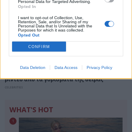
Personal Data for Targeted Advertising.
Opted In
I want to opt-out of Collection, Use,
Retention, Sale, and/or Sharing of my
Personal Data that Is Unrelated with the
Purposes for which it was collected.
Opted Out
CONFIRM
Data Deletion
Data Access
Privacy Policy
Κωνσταντίνου και Ελένης: Σπάνια backstage
βίντεο από τα γυρίσματα της σειράς
CELEBRITIES
WHAT'S HOT
1