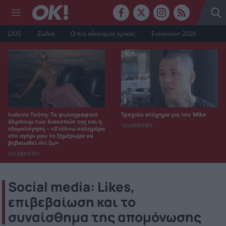
J2US
Ζώδια
Ο πιο αδύναμος κρίκος
Eurovision 2026
Ιωάννα Τούνη: Το φωτογραφικό
Τροχαίο ατύχημα για τον Mike
άλμπουμ των διακοπών της και η
CELEBRITIES
εξομολόγηση – «Στέλνω καλημέρα
στο αγόρι μου το ξημέρωμα να
βεβαιωθεί ότι ζω»
CELEBRITIES
Social media: Likes,
επιβεβαίωση και το
συναίσθημα της απομόνωσης