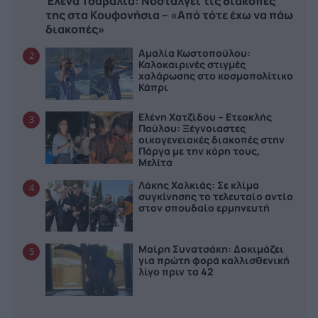
Έλενα Τσαβαλιά: Νοσταλγεί τις διακοπές
της στα Κουφονήσια – «Από τότε έχω να πάω
διακοπές»
Αμαλία Κωστοπούλου:
2
Καλοκαιρινές στιγμές
χαλάρωσης στο κοσμοπολίτικο
Κάπρι
Ελένη Χατζίδου – Ετεοκλής
3
Παύλου: Ξέγνοιαστες
οικογενειακές διακοπές στην
Πάργα με την κόρη τους,
Μελίτα
Λάκης Χαλκιάς: Σε κλίμα
4
συγκίνησης το τελευταίο αντίο
στον σπουδαίο ερμηνευτή
Μαίρη Συνατσάκη: Δοκιμάζει
5
για πρώτη φορά καλλισθενική
λίγο πριν τα 42