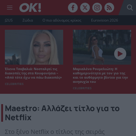
J2US
Ζώδια
Ο πιο αδύναμος κρίκος
Eurovision 2026
Έλενα Τσαβαλιά: Νοσταλγεί τις
Μαριαλένα Ρουμελιώτη: Η
διακοπές της στα Κουφονήσια –
καθημερινότητα με τον γιο της
«Από τότε έχω να πάω διακοπές»
και το αυθόρμητο βίντεο για την
ανησυχία του
CELEBRITIES
CELEBRITIES
Maestro: Αλλάζει τίτλο για το
Νetflix
Στο ξένο Νetflix ο τίτλος της σειράς