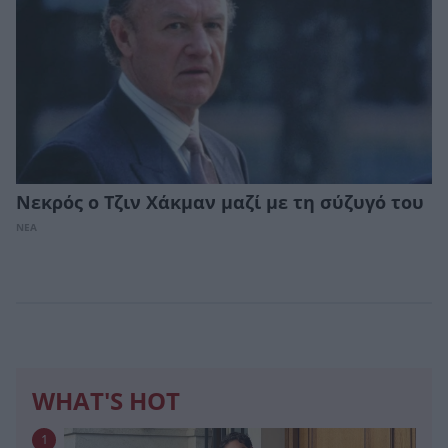
Νεκρός ο Τζιν Χάκμαν μαζί με τη σύζυγό του
ΝΕΑ
WHAT'S HOT
1