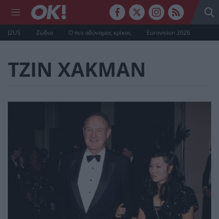
J2US
Ζώδια
Ο πιο αδύναμος κρίκος
Eurovision 2026
ΤΖΙΝ ΧΑΚΜΑΝ