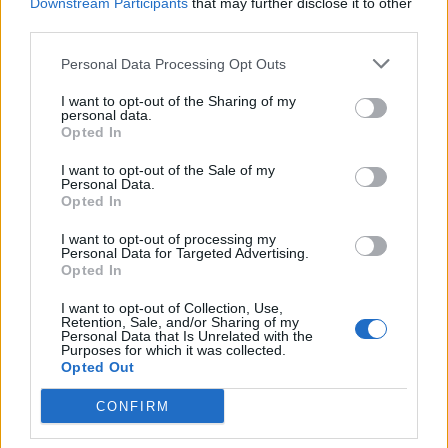
Downstream Participants
that may further disclose it to other
Ευρυδίκη Βαλαβάνη: Οικογενειακές στιγμές στην
third parties.
Εύβοια μαζί με τον Γρηγόρη Μόργκαν και τον γιο
τους – «Αυτή είναι η πραγματική πολυτέλεια»
Personal Data Processing Opt Outs
I want to opt-out of the Sharing of my
personal data.
Opted In
I want to opt-out of the Sale of my
Personal Data.
Opted In
I want to opt-out of processing my
Personal Data for Targeted Advertising.
Opted In
I want to opt-out of Collection, Use,
Retention, Sale, and/or Sharing of my
Personal Data that Is Unrelated with the
Η Αποστολία Ζώη ξεκαθαρίζει: «Βαρέθηκα να λένε
Purposes for which it was collected.
πως τα άφησα όλα για έναν έρωτα»
Opted Out
CONFIRM