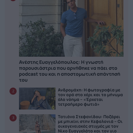
Ανέστης Ευαγγελόπουλος: Η γνωστή
παρουσιάστρια που αρνήθηκε να πάει στο
podcast του και η αποστομωτική απάντησή
του
Ανδρομάχη: Η φωτογραφία με
2
τον ορό στο χέρι και το μήνυμα
όλο νόημα – «Έρχεται
τετραήμερο φωτιά»
Τατιάνα Στεφανίδου: Ποζάρει
3
με μπικίνι στην Κεφαλονιά – Οι
οικογενειακές στιγμές με τον
Νίκο Ευαγγελάτο και τον γιο