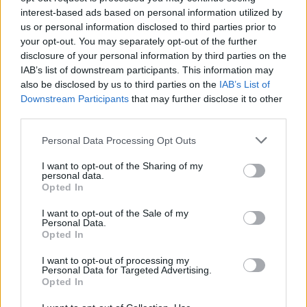
interest-based ads based on personal information utilized by
us or personal information disclosed to third parties prior to
Δανάη Μπάρκα: Η χιουμοριστική αντίδρασή της σε
your opt-out. You may separately opt-out of the further
αρνητικό σχόλιο για το νέο της look
disclosure of your personal information by third parties on the
IAB’s list of downstream participants. This information may
also be disclosed by us to third parties on the
IAB’s List of
Downstream Participants
that may further disclose it to other
third parties.
Personal Data Processing Opt Outs
I want to opt-out of the Sharing of my
personal data.
Opted In
I want to opt-out of the Sale of my
Personal Data.
Opted In
Δημήτρης Αλεξάνδρου: Στην Κύθνο με τον μικρό
Πάρη και τη νταντά του – Οι φωτογραφίες από την
I want to opt-out of processing my
Personal Data for Targeted Advertising.
παραλία
Opted In