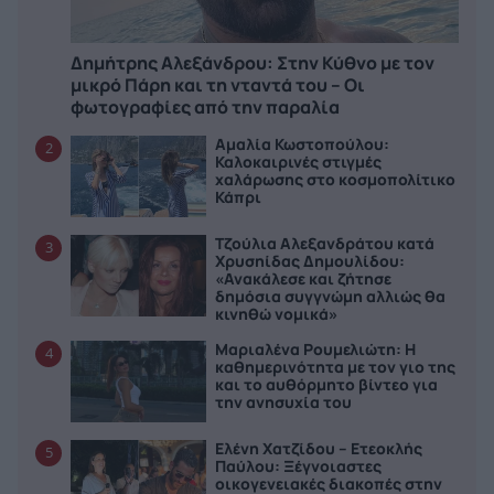
Δημήτρης Αλεξάνδρου: Στην Κύθνο με τον
μικρό Πάρη και τη νταντά του – Οι
φωτογραφίες από την παραλία
Αμαλία Κωστοπούλου:
2
Καλοκαιρινές στιγμές
χαλάρωσης στο κοσμοπολίτικο
Κάπρι
Τζούλια Αλεξανδράτου κατά
3
Χρυσηίδας Δημουλίδου:
«Ανακάλεσε και ζήτησε
δημόσια συγγνώμη αλλιώς θα
κινηθώ νομικά»
Μαριαλένα Ρουμελιώτη: Η
4
καθημερινότητα με τον γιο της
και το αυθόρμητο βίντεο για
την ανησυχία του
Ελένη Χατζίδου – Ετεοκλής
5
Παύλου: Ξέγνοιαστες
οικογενειακές διακοπές στην