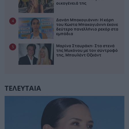
οικογένειά της
Δανάη Μπακογιάννη: Η κόρη
4
του Κώστα Μπακογιάννη έκανε
δεύτερο πανελλήνιο ρεκόρ στα
εμπόδια
Μαρίνα Σταυράκη: Στα στενά
5
της Μυκόνου με τον σύντροφό
της, Μπουλέντ Οζκάντ
ΤΕΛΕΥΤΑΙΑ