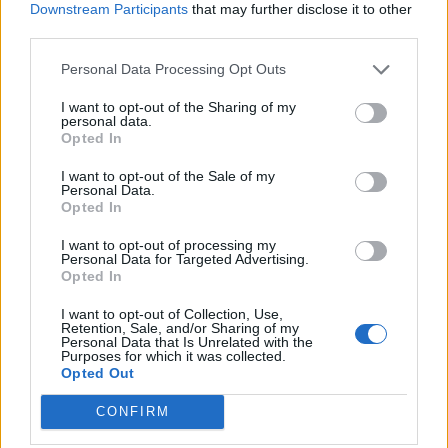
Downstream Participants
that may further disclose it to other
third parties.
Melted Chocolate Brown: Η πλούσια καστανή
απόχρωση που συνδυάζει πολυτέλεια και
Personal Data Processing Opt Outs
βάθος
I want to opt-out of the Sharing of my
ΟΜΟΡΦΙΑ
personal data.
Opted In
I want to opt-out of the Sale of my
Personal Data.
Opted In
I want to opt-out of processing my
Personal Data for Targeted Advertising.
Opted In
I want to opt-out of Collection, Use,
Retention, Sale, and/or Sharing of my
Personal Data that Is Unrelated with the
Purposes for which it was collected.
Opted Out
CONFIRM
Champagne Blonde: Η πιο πολυτελής εκδοχή
του ξανθού για το 2025