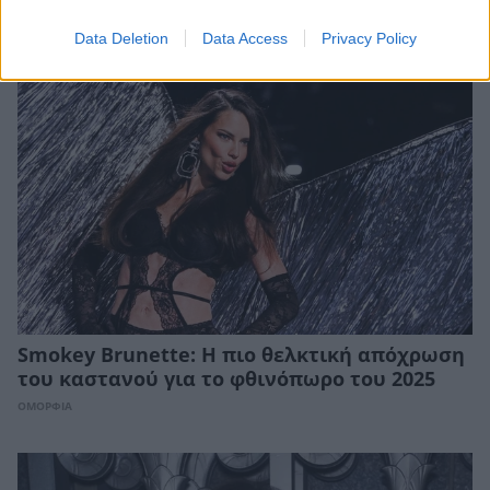
ΟΜΟΡΦΙΑ
Data Deletion
Data Access
Privacy Policy
Smokey Brunette: Η πιο θελκτική απόχρωση
του καστανού για το φθινόπωρο του 2025
ΟΜΟΡΦΙΑ