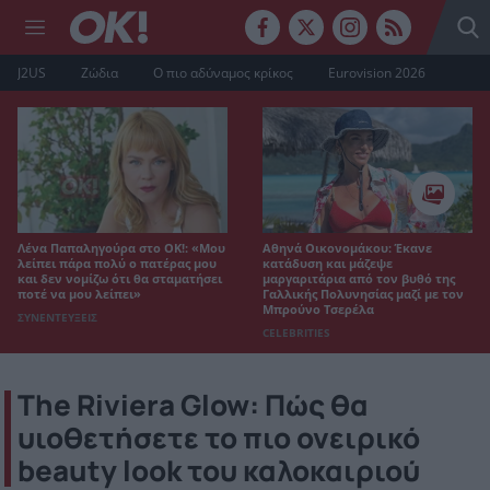
J2US
Ζώδια
Ο πιο αδύναμος κρίκος
Eurovision 2026
Λένα Παπαληγούρα στο ΟΚ!: «Μου
Αθηνά Οικονομάκου: Έκανε
λείπει πάρα πολύ ο πατέρας μου
κατάδυση και μάζεψε
και δεν νομίζω ότι θα σταματήσει
μαργαριτάρια από τον βυθό της
ποτέ να μου λείπει»
Γαλλικής Πολυνησίας μαζί με τον
Μπρούνο Τσερέλα
ΣΥΝΕΝΤΕΥΞΕΙΣ
CELEBRITIES
The Riviera Glow: Πώς θα
υιοθετήσετε το πιο ονειρικό
beauty look του καλοκαιριού