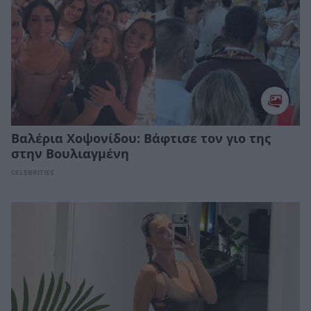
Βαλέρια Χοψονίδου: Bάφτισε τον γιο της
στην Βουλιαγμένη
CELEBRITIES