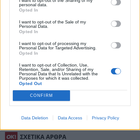
I want to opt-out of the Sharing of my
personal data.
προϊόντα σας και, αντί για πούδρα σε όλο το
Opted In
πρόσωπο, χρησιμοποιήστε μια
διάφανη
I want to opt-out of the Sale of my
πούδρα ελεύθερης μορφής (setting powder)
Personal Data.
Opted In
ΜΟΝΟ στην T-ζώνη
(μέτωπο, μύτη, πιγούνι) με
I want to opt-out of processing my
ένα μικρό πινέλο. Στο τέλος, κλειδώστε το look
Personal Data for Targeted Advertising.
Opted In
με ένα ενυδατικό setting spray. Με αυτόν τον
τρόπο, η λάμψη στα ζυγωματικά σας θα δείχνει
I want to opt-out of Collection, Use,
Retention, Sale, and/or Sharing of my
Personal Data that Is Unrelated with the
απόλυτα φυσική και υγρή, αλλά το μακιγιάζ σας
Purposes for which it was collected.
Opted Out
δεν θα «λιώσει» κάτω από τον ήλιο!
CONFIRM
Διαβάστε επίσης:
Χάιντι Κλουμ: H value for
money mascara που έκανε τα μάτια της τον
Data Deletion
Data Access
Privacy Policy
απόλυτο πρωταγωνιστή στις Κάννες
ΣΧΕΤΙΚΑ ΑΡΘΡΑ