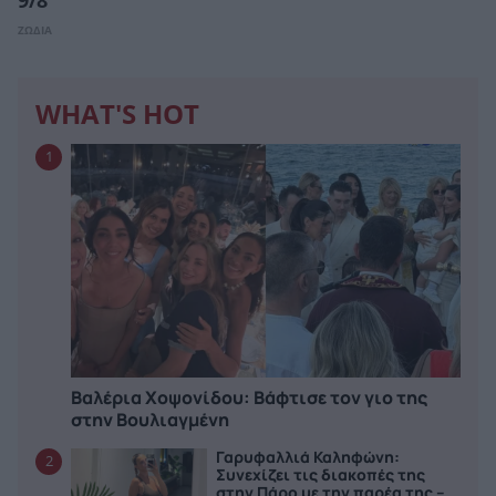
9/8
ΖΩΔΙΑ
WHAT'S HOT
1
Βαλέρια Χοψονίδου: Bάφτισε τον γιο της
στην Βουλιαγμένη
Γαρυφαλλιά Καληφώνη:
2
Συνεχίζει τις διακοπές της
στην Πάρο με την παρέα της –