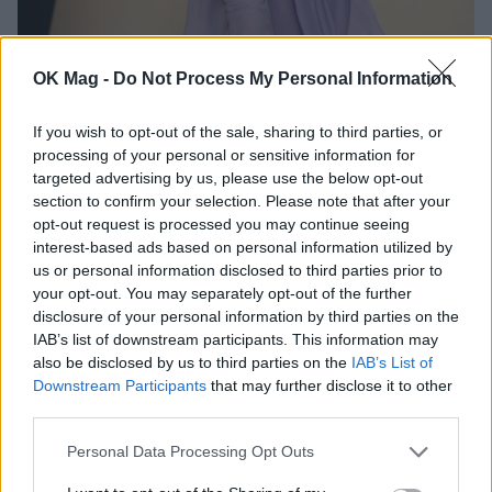
OK Mag -
Do Not Process My Personal Information
Profimedia
If you wish to opt-out of the sale, sharing to third parties, or
processing of your personal or sensitive information for
targeted advertising by us, please use the below opt-out
Beauty Editor’s Tip
section to confirm your selection. Please note that after your
opt-out request is processed you may continue seeing
The Hydration Sandwich Technique:
Για να
interest-based ads based on personal information utilized by
us or personal information disclosed to third parties prior to
παραμείνει το “Riviera Glow” σας
your opt-out. You may separately opt-out of the further
αναζωογονημένο και να μην δείχνει λιπαρό
disclosure of your personal information by third parties on the
IAB’s list of downstream participants. This information may
μέσα στη ζέστη του καλοκαιριού, το μυστικό
also be disclosed by us to third parties on the
IAB’s List of
κρύβεται στο layering της ενυδάτωσης. Πριν
Downstream Participants
that may further disclose it to other
third parties.
ξεκινήσετε το μακιγιάζ, ψεκάστε το πρόσωπό
σας με ένα high-end facial mist (ροδόνερο ή
Personal Data Processing Opt Outs
ιαματικό νερό). Εφαρμόστε τα κρεμώδη