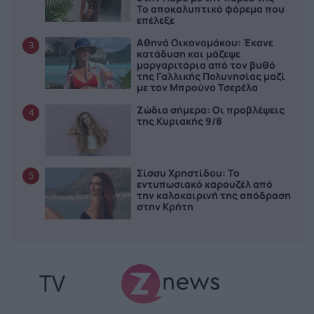
Το αποκαλυπτικό φόρεμα που
επέλεξε
Αθηνά Οικονομάκου: Έκανε
3
κατάδυση και μάζεψε
μαργαριτάρια από τον βυθό
της Γαλλικής Πολυνησίας μαζί
με τον Μπρούνο Τσερέλα
Ζώδια σήμερα: Οι προβλέψεις
4
της Κυριακής 9/8
Σίσσυ Χρηστίδου: Το
5
εντυπωσιακό καρουζέλ από
την καλοκαιρινή της απόδραση
στην Κρήτη
TV