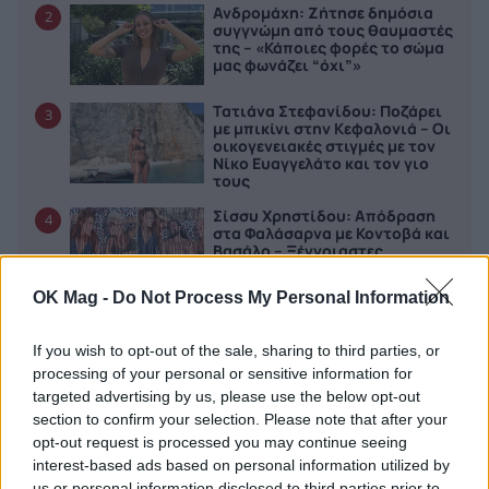
Ανδρομάχη: Ζήτησε δημόσια
2
συγγνώμη από τους θαυμαστές
της – «Κάποιες φορές το σώμα
μας φωνάζει “όχι”»
Τατιάνα Στεφανίδου: Ποζάρει
3
με μπικίνι στην Κεφαλονιά – Οι
οικογενειακές στιγμές με τον
Νίκο Ευαγγελάτο και τον γιο
τους
Σίσσυ Χρηστίδου: Απόδραση
4
στα Φαλάσαρνα με Κοντοβά και
Βασάλο – Ξέγνοιαστες
καλοκαιρινές στιγμές
OK Mag -
Do Not Process My Personal Information
Σάκης Κατσούλης – Μαριαλένα
5
Ρουμελιώτη: Δύο μήνες
αγκαλιά με τον γιο τους – Οι
If you wish to opt-out of the sale, sharing to third parties, or
τρυφερές φωτογραφίες από
processing of your personal or sensitive information for
την παραλία
targeted advertising by us, please use the below opt-out
section to confirm your selection. Please note that after your
opt-out request is processed you may continue seeing
interest-based ads based on personal information utilized by
ΤΕΛΕΥΤΑΙΑ
us or personal information disclosed to third parties prior to