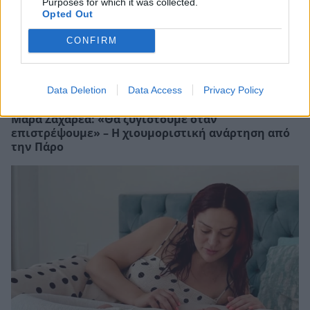
Purposes for which it was collected.
Opted Out
CONFIRM
Data Deletion
Data Access
Privacy Policy
Μάρα Ζαχαρέα: «Θα ζυγιστούμε όταν
επιστρέψουμε» – Η χιουμοριστική ανάρτηση από
την Πάρο