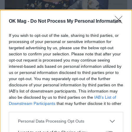
Σοφία Βεργκάρα – Τζο Μανγκανιέλο: Τι θα
OK Mag -
Do Not Process My Personal Information
γίνει με το προγαμιαίο τους συμβόλαιο
CELEBRITIES
If you wish to opt-out of the sale, sharing to third parties, or
processing of your personal or sensitive information for
targeted advertising by us, please use the below opt-out
section to confirm your selection. Please note that after your
opt-out request is processed you may continue seeing
interest-based ads based on personal information utilized by
us or personal information disclosed to third parties prior to
your opt-out. You may separately opt-out of the further
disclosure of your personal information by third parties on the
IAB’s list of downstream participants. This information may
also be disclosed by us to third parties on the
IAB’s List of
Downstream Participants
that may further disclose it to other
third parties.
Personal Data Processing Opt Outs
16+1 χωρισμοί του καλοκαιριού – Ποια
διάσημα ζευγάρια τράβηξαν χωριστούς