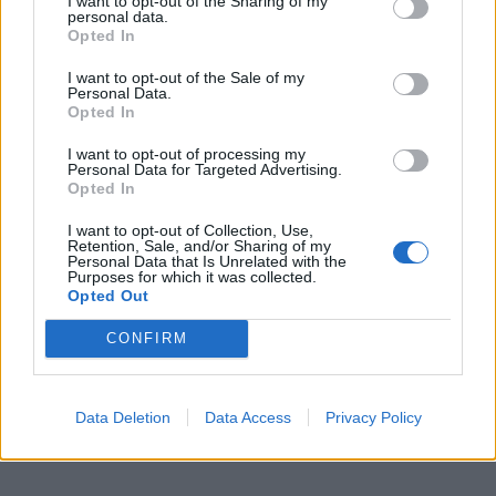
I want to opt-out of the Sharing of my
δρόμους
personal data.
Opted In
CELEBRITIES
I want to opt-out of the Sale of my
Personal Data.
Opted In
I want to opt-out of processing my
Personal Data for Targeted Advertising.
Opted In
I want to opt-out of Collection, Use,
Retention, Sale, and/or Sharing of my
Personal Data that Is Unrelated with the
Purposes for which it was collected.
Opted Out
CONFIRM
«Η Σοφία Βεργκάρα ήταν σε μία σχέση στην
οποία ασφυκτιούσε μ’ ένα σύζυγο που ήταν
Data Deletion
Data Access
Privacy Policy
ελάχιστα υποστηρικτικός»
CELEBRITIES