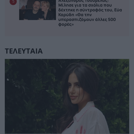
Αλέξανδρος Τσουβέλας:
5
Μίλησε για τα σχόλια που
δέχτηκε η σύντροφός του, Εύα
Καρύδη «Θα την
υπερασπιζόμουν άλλες 500
φορές»
ΤΕΛΕΥΤΑΙΑ