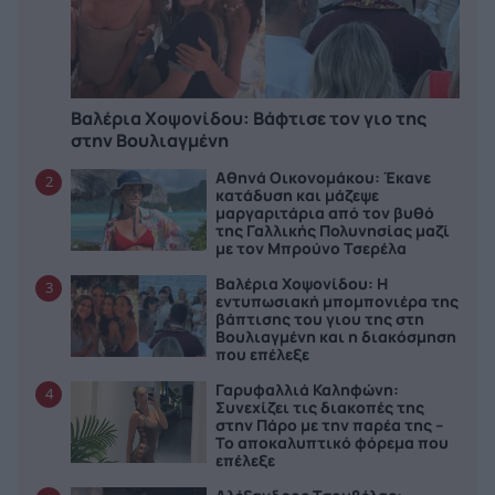
Βαλέρια Χοψονίδου: Bάφτισε τον γιο της
στην Βουλιαγμένη
Αθηνά Οικονομάκου: Έκανε
2
κατάδυση και μάζεψε
μαργαριτάρια από τον βυθό
της Γαλλικής Πολυνησίας μαζί
με τον Μπρούνο Τσερέλα
Βαλέρια Χοψονίδου: Η
3
εντυπωσιακή μπομπονιέρα της
βάπτισης του γιου της στη
Βουλιαγμένη και η διακόσμηση
που επέλεξε
Γαρυφαλλιά Καληφώνη:
4
Συνεχίζει τις διακοπές της
στην Πάρο με την παρέα της –
Το αποκαλυπτικό φόρεμα που
επέλεξε