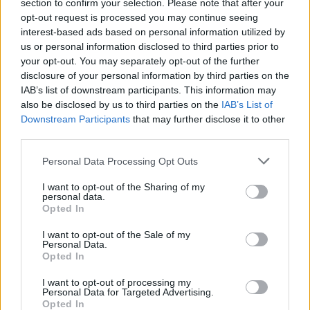
section to confirm your selection. Please note that after your
opt-out request is processed you may continue seeing
Γρηγόρης Γκουντάρας: Το χιουμοριστικό βίντεο
interest-based ads based on personal information utilized by
και η συμβουλή στους παντρεμένους
us or personal information disclosed to third parties prior to
your opt-out. You may separately opt-out of the further
disclosure of your personal information by third parties on the
IAB’s list of downstream participants. This information may
also be disclosed by us to third parties on the
IAB’s List of
Downstream Participants
that may further disclose it to other
third parties.
Personal Data Processing Opt Outs
I want to opt-out of the Sharing of my
personal data.
Opted In
I want to opt-out of the Sale of my
Ελένη Φωτοπούλου: Η δημόσια ερωτική
Personal Data.
Opted In
εξομολόγηση στον Άκη Παυλόπουλο για τη γιορτή
του – «Είναι ο φύλακας άγγελος όσων βρίσκονται
I want to opt-out of processing my
κοντά του»
Personal Data for Targeted Advertising.
Opted In