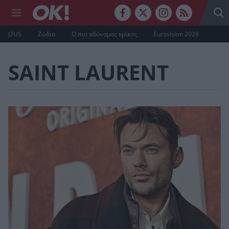
J2US
Ζώδια
Ο πιο αδύναμος κρίκος
Eurovision 2026
SAINT LAURENT