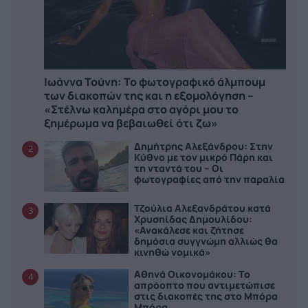
Ιωάννα Τούνη: Το φωτογραφικό άλμπουμ
των διακοπών της και η εξομολόγηση –
«Στέλνω καλημέρα στο αγόρι μου το
ξημέρωμα να βεβαιωθεί ότι ζω»
Δημήτρης Αλεξάνδρου: Στην
2
Κύθνο με τον μικρό Πάρη και
τη νταντά του – Οι
φωτογραφίες από την παραλία
Τζούλια Αλεξανδράτου κατά
3
Χρυσηίδας Δημουλίδου:
«Ανακάλεσε και ζήτησε
δημόσια συγγνώμη αλλιώς θα
κινηθώ νομικά»
Αθηνά Οικονομάκου: Το
4
απρόοπτο που αντιμετώπισε
στις διακοπές της στο Μπόρα
Μπόρα